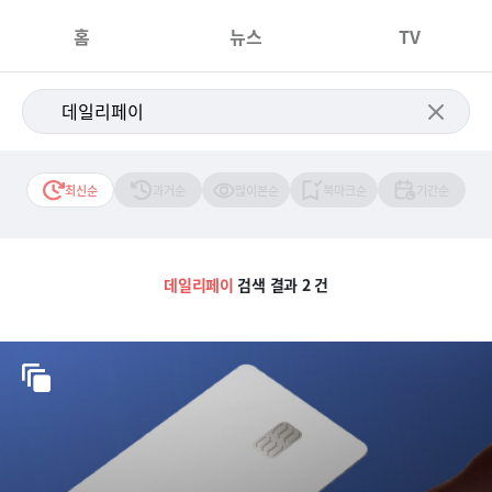
홈
뉴스
TV
최신순
과거순
많이본순
북마크순
기간순
데일리페이
검색 결과 2 건