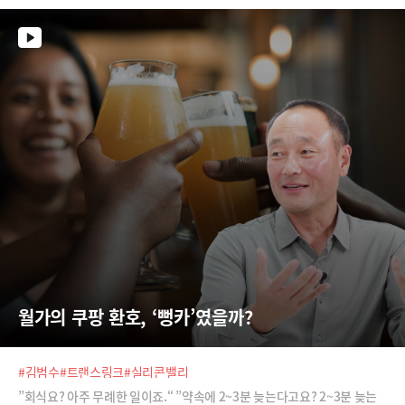
월가의 쿠팡 환호, ‘뻥카’였을까?
#김범수
#트랜스링크
#실리콘밸리
”회식요? 아주 무례한 일이죠.“ ”약속에 2~3분 늦는다고요? 2~3분 늦는