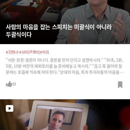
사람의 마음을 잡는 스피치는 미괄식이 아니라 
두괄식이다
#김범수
#실리콘밸리
#피칭
“서론-본론-결론이 아니다. 결론을 먼저 던지고 설명하시라.” “30초, 1분,
5분, 10분 버전의 레퍼토리를 늘 준비해놓고 계시라.” “끊고 훅 들어와 질
문하는 호흡에 익숙해 져야 한다.”상대의 마음, 특히 투자자들의 마음을 찰
나의 순간에 붙잡으려면 어떻게 피칭을 해야 할까요? 실리콘밸리 벤처캐
피탈 트랜스링트 김범수 파트너로부터 들어봅니다. 원칙 1번은 미괄식이
51
아니라 두괄식이어야 한다는 것, 결론을 먼저 던지고, 그 결론이 매력적으
로 들려야 한다는 것입니다.