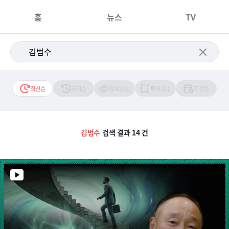
홈
뉴스
TV
최신순
과거순
많이본순
북마크순
기간순
김범수
검색 결과 14 건