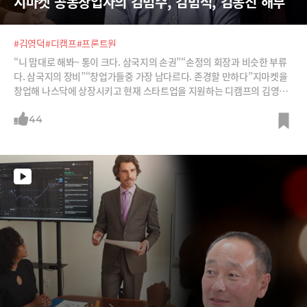
지마켓 공동창업자의 김범수, 김범석, 김봉진 해부
#김영덕
#디캠프
#프론트원
“니 맘대로 해봐~ 통이 크다. 삼국지의 손권”“손정의 회장과 비슷한 부류
다. 삼국지의 장비”“창업가들중 가장 남다르다. 존경할 만하다”지마켓을
창업해 나스닥에 상장시키고 현재 스타트업을 지원하는 디캠프의 김영덕
대표가 김범수, 김범석, 김봉진 세 창업자에 대해 평가한 것입니다. 각각 누
구에 대한 평가인지 매칭시켜보시죠.
44