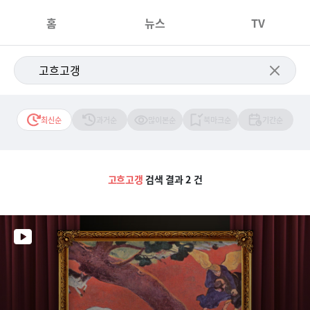
홈
뉴스
TV
최신순
과거순
많이본순
북마크순
기간순
고흐고갱
검색 결과 2 건