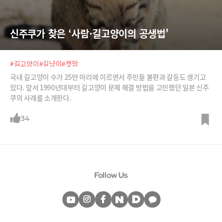
신주쿠가 찾은 ‘사람·길고양이의 공생법'
#길고양이
#길냥이
#캣맘
국내 길고양이 수가 25만 마리에 이르면서 주민들 불편과 갈등도 생기고
있다. 앞서 1990년대부터 길고양이 문제 해결 방법을 고민했던 일본 신주
쿠의 사례를 소개한다.
34
Follow Us