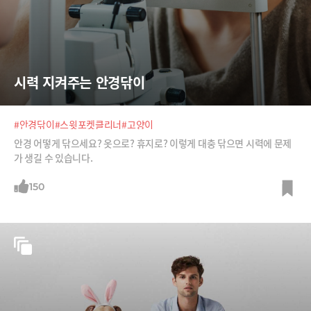
시력 지켜주는 안경닦이
#안경닦이
#스윗포켓클리너
#고양이
안경 어떻게 닦으세요? 옷으로? 휴지로? 이렇게 대충 닦으면 시력에 문제
가 생길 수 있습니다.
150