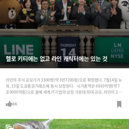
헬로 키티에는 없고 라인 캐릭터에는 있는 것
라인의 주식 공모가가 3300엔(약 3만7200원)으로 확정됐다. 7월14일 뉴
욕, 15일 도쿄증권거래소에 동시 상장된다. 시가총액은 6930억엔(약 7
조9000억원)으로 올해 세계 IT기업의 상장 가운데 최대 규모. 라인이 201
1년 4월 일본에 진출한 지 5년 만의 쾌거다. 다른 나라 제품의 진입장벽이
유난히 높아 '갈라파고스'라고 불리는 일본에서 라인은 어떻게 성공할 수
66
있었을까?주역은 다름 아닌 이모티콘 스티커 캐릭터. 무표정한 곰 브라운
과 깜찍한 표정의 토끼 코니가 일본인들의 마음을