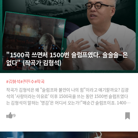
"1500곡 쓰면서 1500번 슬럼프였다. 술술술~은 
없다" (작곡가 김형석)
#김형석
#전진수
#작곡
작곡가 김형석은 왜 "슬럼프와 불안이 나의 힘"이라고 얘기할까요? 김광
석의 '사랑이라는 이유로' 이후 1500곡을 쓰는 동안 1500번 슬럼프였다
는 김형석이 말하는 '영감'은 어디서 오는가!"매순간 슬럼프이죠. 1400~1
500곡 썼는데 1400~1500번 슬럼프에요. 술술술 써지는 경우는 진짜 없
죠. 어떤 모티브가 떠오르면 계산하고, 놔뒀다가 다시 고치고 하면서 완성
9
해 가는 거거든요. 그런 시간들을 견뎌내야 되는 거죠. 결국 피아노 앞에 앉
아서 뭘 쓰는 것, 나 스스로 벼랑 끝에 세우는 겁니다.""영감은 기다리는 게
아니라 피아노 앞에 앉아서 치다보면 떠오르는 겁니다. 영화처럼 딴짓하다