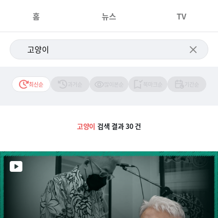
홈
뉴스
TV
최신순
과거순
많이본순
북마크순
기간순
고양이
검색 결과 30 건