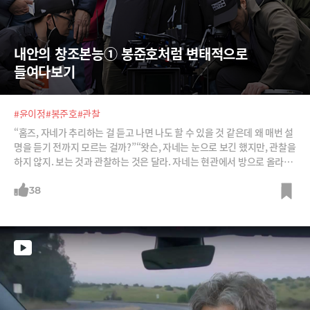
내안의 창조본능① 봉준호처럼 변태적으로 
들여다보기
#윤이정
#봉준호
#관찰
“홈즈, 자네가 추리하는 걸 듣고 나면 나도 할 수 있을 것 같은데 왜 매번 설
명을 듣기 전까지 모르는 걸까?”“왓슨, 자네는 눈으로 보긴 했지만, 관찰을
하지 않지. 보는 것과 관찰하는 것은 달라. 자네는 현관에서 방으로 올라오
는 계단을 매일 봤겠지. 아마 수백 번쯤. 그런데 계단은 몇 개지?”“그건...
모르겠는걸”“바로 그거야. 자네는 관찰(Observe)하지 않았어. 보기(Se
38
e)만 했지. 난 계단이 17개라는 걸 알고 있어. 난 보면서 동시에 관찰하거
든.” (코난 도일 ‘보헤미아 왕국 스캔들’)창조와 혁신에 필요한 도구 혹은
과정엔 ‘상상’, ‘연결짓기’. ‘패턴읽기’. ‘유추’ 등 여러 가지가 언급된다. 그
러나 첫 번째 단계는 무엇보다 ‘관찰’이다. 무언가를 뚫어지게 적극적으로
골똘히 보는 것. 수동적으로 세상을 바라볼 때 감각기관을 스쳐 지나가는
수많은 정보는 ‘인상’을 만들어내는 데 그친다. 그러나 적극적인 관찰을 통
하면 그 인상은 의미 있는 지식과 통찰로 전환된다. 그