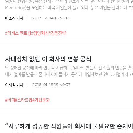
임원이 신입사원, 혹은 선배가 후배의 멘토가 되는 것이 아니라 신입사원이 임원
Mentoring)을 도입하는 미국 기업들이 늘고 있다. 늙은 기업을 살리는데 
배소진 기자
2017-12-04 16:55:15
#리버스 멘토링
#경영혁신
#경영전략
사내정치 없앤 이 회사의 연봉 공식
딱 정해진 공식에 따라 연봉을 지급하고, 얼마씩 받는지 전 직원의 연봉을 
내가 얼마를 받을지 홈페이지에 들어가 공식에 대입해보면 안다. 기업가치 7
다.
이재원 기자
2016-01-18 19:40:37
#버퍼
#스타트업
#기업문화
“지루하게 성공한 직원들이 회사에 불필요한 존재이