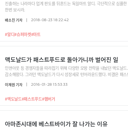
진출하는 나라마다 업계 판도를 뒤흔드는 독일마트 알디. 극단적으로 심플한 
한번 보시라.
배소진 기자
2018-08-23 18:22:42
#알디
#슈퍼마켓
#마트
맥도날드가 패스트푸드로 돌아가니까 벌어진 일
인앤아웃 등 경쟁자들을 따라잡기 위해 다양한 모방 전략을 내놨던 맥도날드.
감소해왔다. 그러던 맥도날드가 다시 성장세로 턴어라운드했다. 비결은 패스
이재원 기자
2016-01-28 15:53:33
#맥도날드
#패스트푸드
#햄버거
아마존시대에 베스트바이가 잘 나가는 이유