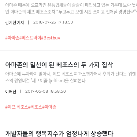
아마존 때문에 오프라인 유통업체들이 줄줄이 폐업하고 있는 가운데 보란 듯이
인 아마존의 제프 베조스조차 “두고두고 오랜 시간 쓰이고 전해질 경영전략”
김지현 기자
2018-07-26 17:18:59
#아마존
#베스트바이
#Bestbuy
아마존의 밑천이 된 베조스의 두 가지 집착
아마존에 투자하지 않아서, 제프 베조스를 과소평가해서 후회가 된다는 워렌 
스의 경영비결 '제프이즘'(jeffism)을 살펴본다.
이해진
2017-05-08 18:58:50
#제프 베조스
#베조스
#아마존
개발자들의 행복지수가 엄청나게 상승했다