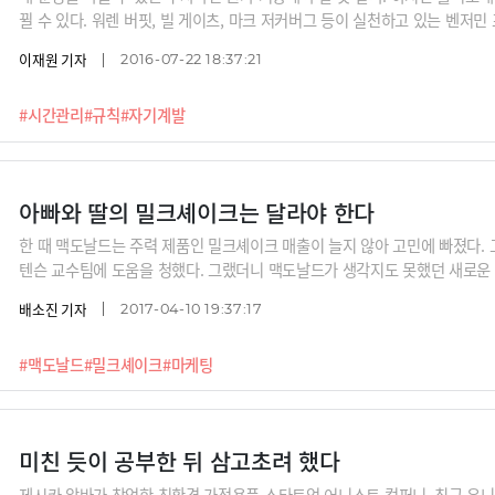
뀔 수 있다. 워렌 버핏, 빌 게이츠, 마크 저커버그 등이 실천하고 있는 벤저
이재원 기자
2016-07-22 18:37:21
#시간관리
#규칙
#자기계발
아빠와 딸의 밀크셰이크는 달라야 한다
한 때 맥도날드는 주력 제품인 밀크셰이크 매출이 늘지 않아 고민에 빠졌다.
텐슨 교수팀에 도움을 청했다. 그랬더니 맥도날드가 생각지도 못했던 새로운
배소진 기자
2017-04-10 19:37:17
#맥도날드
#밀크셰이크
#마케팅
미친 듯이 공부한 뒤 삼고초려 했다
제시카 알바가 창업한 친환경 가정용품 스타트업 어니스트 컴퍼니. 최근 유