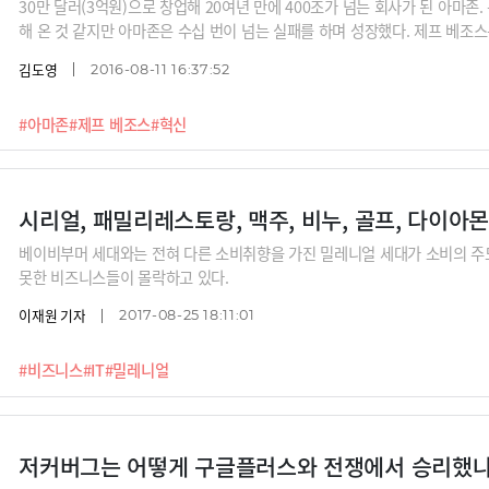
30만 달러(3억원)으로 창업해 20여년 만에 400조가 넘는 회사가 된 아마
해 온 것 같지만 아마존은 수십 번이 넘는 실패를 하며 성장했다. 제프 베
있다.
김도영
2016-08-11 16:37:52
#아마존
#제프 베조스
#혁신
시리얼, 패밀리레스토랑, 맥주, 비누, 골프, 다이아
베이비부머 세대와는 전혀 다른 소비취향을 가진 밀레니얼 세대가 소비의 주
못한 비즈니스들이 몰락하고 있다.
이재원 기자
2017-08-25 18:11:01
#비즈니스
#IT
#밀레니얼
저커버그는 어떻게 구글플러스와 전쟁에서 승리했