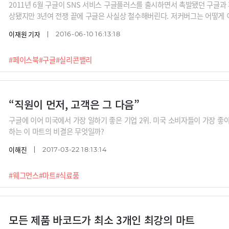
2011년 6월 구글이 SNS 서비스 구글플러스를 출시하면서 촉발됐던 구글과
상됐지만 3년여 전쟁 끝에 구글은 사실상 철수해버린다. 저커버그는 어떻게 
이재원 기자
2016-06-10 16:13:18
#페이스북
#구글
#실리콘밸리
“직원이 먼저, 고객은 그 다음”
구글에 이어 미국에서 가장 일하기 좋은 기업 2위. 미국 소비자들이 가장 좋아
하는 이 마트의 비결은 무엇일까?
이해진
2017-03-22 18:13:14
#웨그먼스
#마트
#식료품
모든 제품 바코드가 최소 3개인 최강의 마트