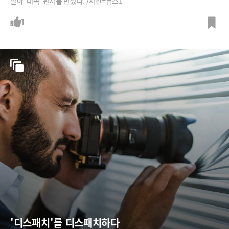
달아 '대쪽' 판사를 만났다. /사진=뉴스1
1
'디스패치'를 디스패치하다