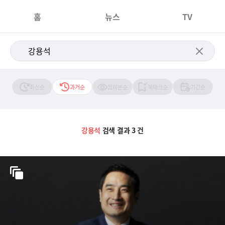
홈
뉴스
TV
최신순
과거순
많이본순
북마크순
기간순
강용석
검색 결과 3 건