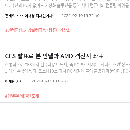
다. 자신의 PC가 없어도 가상화 솔루션을 통해 서버 컴퓨터의 컴퓨팅 파워를 
만든 송영길 엔컴퓨팅 대표으로부터 가상화컴퓨팅의 원리를 들어봅니다. 송 
홍재의 기자, 이대경 디자인기자
2022-02-10 16:32:46
창업해 나스닥에 상장시킨, 실리콘밸리 한국인들에게는 대부와 같은 분이죠.
#엔컴퓨팅
#가상화컴퓨팅
#컴퓨터가상화
CES 발표로 본 인텔과 AMD 격전지 좌표
전통적으로 CES에서 컴퓨터용 반도체, 즉 PC 프로세서는 '화려한 조연'정도였다
1'에선 주역이 됐다. 코로나19로 다시 PC 시장에 불이 붙었기 때문이다. P
적으로 감소하면서 쇠퇴하는 시장이었다. 하지만 코로나19가 이런 흐름을 확
이재원 기자
2021-01-14 18:04:21
PC 수요가 급증했다. 게임이 일상화하고, 유튜브 등 영상 플랫폼의 확대로 
기관 인터내셔널데이터코퍼레이션(IDC)에 따르면 지난해 PC 출하량이 3억200
#인텔
#AMD
#반도체
3% 늘어난 수치이다. 2014년 이후 6년만의 최대치다.IDC는 올해 PC 출하
다시 감소 추세에 들어가겠지만, 여전히 매년 3억대 가량의 출하를 전망한다.
격학습의 증가로 PC 수요가 늘어났지만 이는