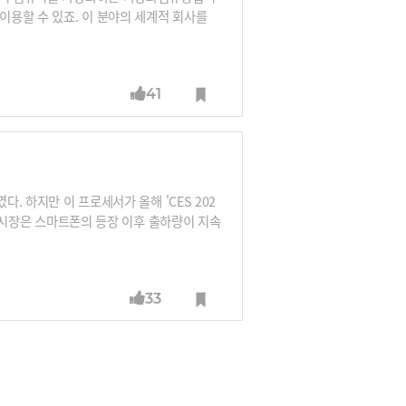
이용할 수 있죠. 이 분야의 세계적 회사를
대표는 25년전 실리콘밸리로 건너가 회사를
41
. 하지만 이 프로세서가 올해 'CES 202
C 시장은 스마트폰의 등장 이후 출하량이 지속
 바꿨다. 재택근무, 원격수업이 늘어나면서
영상 편집 수요도 늘어났다. 덕분에 시장조사
0만대를 넘어섰다. 이는 2019년 대비 1
33
량은 더 늘 것으로 전망한다. 2022년부터는
라이언 리스 IDC 부사장은 "재택근무와 원