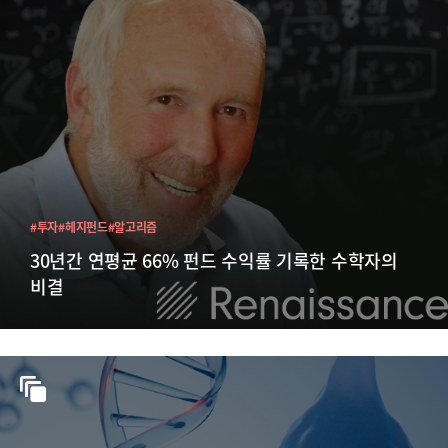
#투자
#헤지펀드
#알고리즘
30년간 연평균 66% 펀드 수익률 기록한 수학자의
비결