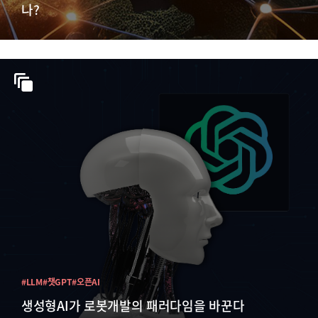
나?
#LLM
#챗GPT
#오픈AI
생성형AI가 로봇개발의 패러다임을 바꾼다