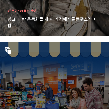
#골든구스
#명품
#브랜딩
낡고 때 탄 운동화를 왜 이 가격에? '골든구스'의 마
법