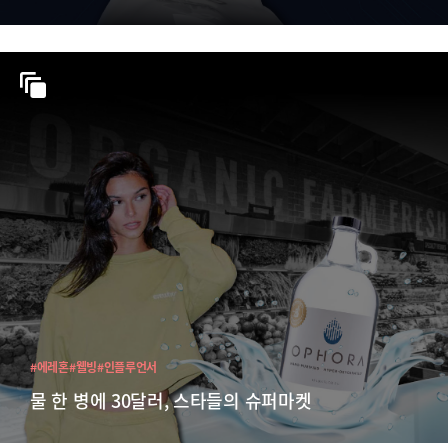
#에레혼
#웰빙
#인플루언서
물 한 병에 30달러, 스타들의 슈퍼마켓