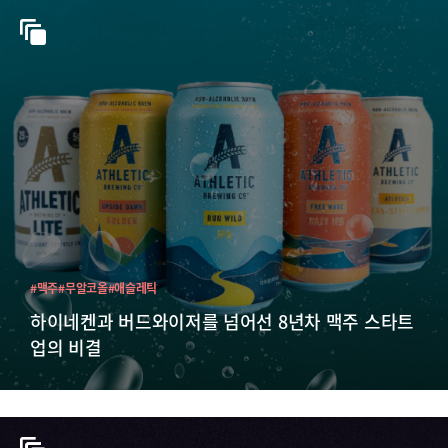
#맥주
#무알코올
#애슬레틱
하이네켄과 버드와이저를 넘어선 8년차 맥주 스타트
업의 비결