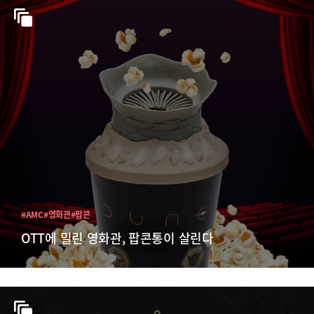
#AMC
#영화관
#팝콘
OTT에 밀린 영화관, 팝콘통이 살린다