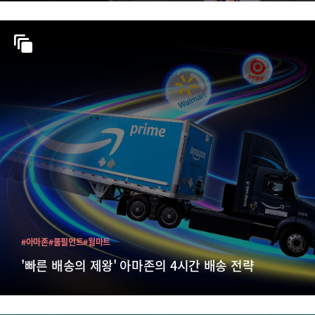
#아마존
#풀필먼트
#월마트
'빠른 배송의 제왕' 아마존의 4시간 배송 전략