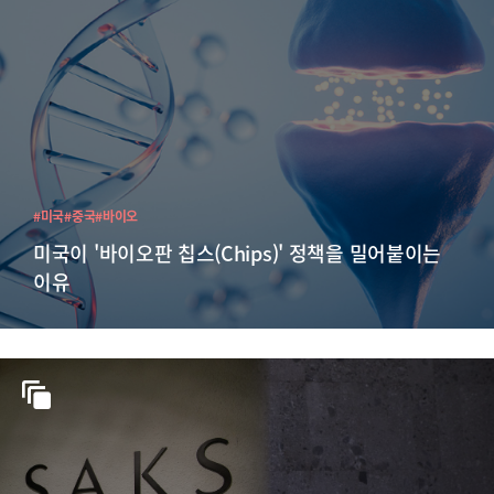
#미국
#중국
#바이오
미국이 '바이오판 칩스(Chips)' 정책을 밀어붙이는
이유