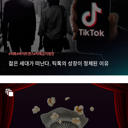
#틱톡
#바이트댄스
#틱톡금지법안
젊은 세대가 떠난다. 틱톡의 성장이 정체된 이유