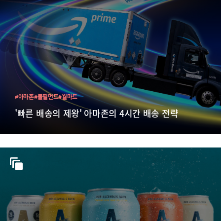
#아마존
#풀필먼트
#월마트
'빠른 배송의 제왕' 아마존의 4시간 배송 전략