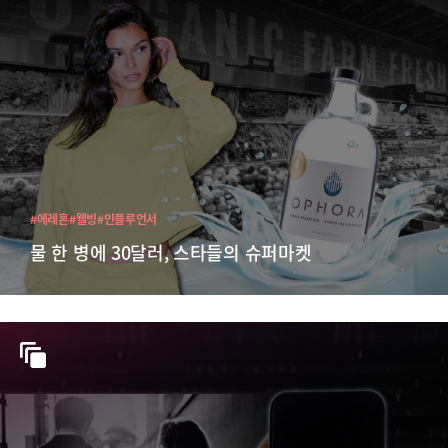
#에레혼
#웰빙
#인플루언서
물 한 병에 30달러, 스타들의 슈퍼마켓