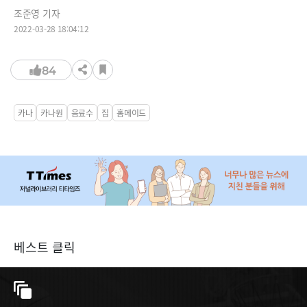
조준영 기자
2022-03-28 18:04:12
84
카나
카나원
음료수
집
홈메이드
베스트 클릭