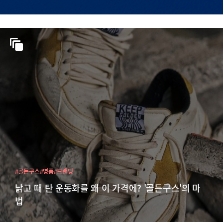
#골든구스
#명품
#브랜딩
낡고 때 탄 운동화를 왜 이 가격에? '골든구스'의 마
법