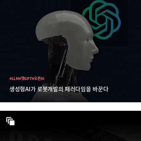
#LLM
#챗GPT
#오픈AI
생성형AI가 로봇개발의 패러다임을 바꾼다