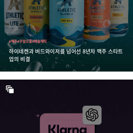
#맥주
#무알코올
#애슬레틱
하이네켄과 버드와이저를 넘어선 8년차 맥주 스타트
업의 비결