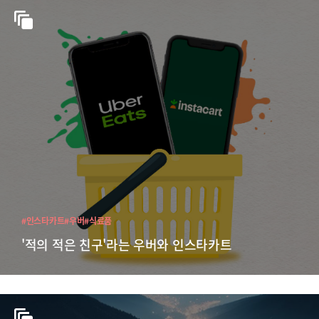
#인스타카트
#우버
#식료품
'적의 적은 친구'라는 우버와 인스타카트