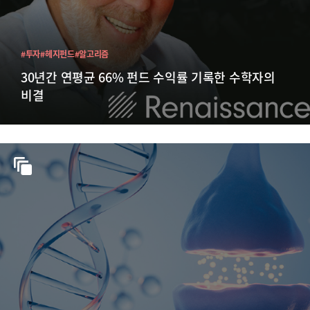
#투자
#헤지펀드
#알고리즘
30년간 연평균 66% 펀드 수익률 기록한 수학자의
비결