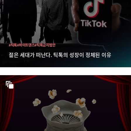
#틱톡
#바이트댄스
#틱톡금지법안
젊은 세대가 떠난다. 틱톡의 성장이 정체된 이유