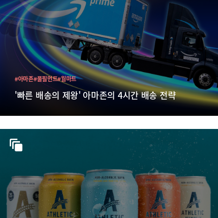
#아마존
#풀필먼트
#월마트
'빠른 배송의 제왕' 아마존의 4시간 배송 전략