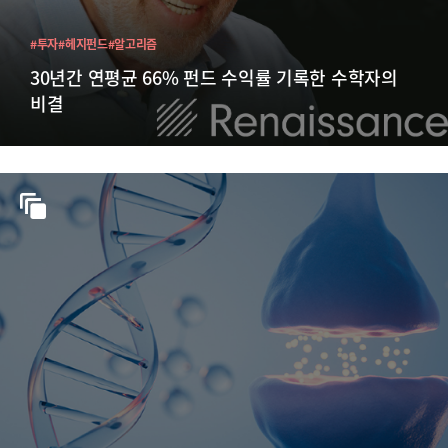
#투자
#헤지펀드
#알고리즘
30년간 연평균 66% 펀드 수익률 기록한 수학자의
비결