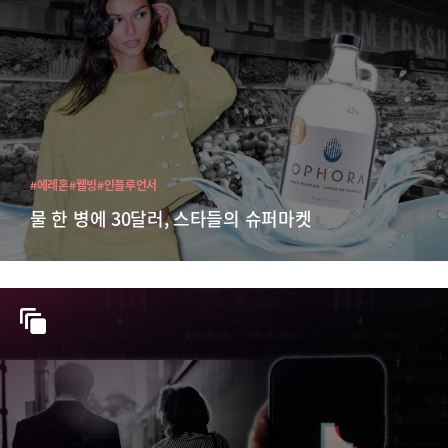
#에레혼
#웰빙
#인플루언서
물 한 병에 30달러, 스타들의 슈퍼마켓