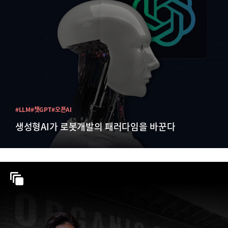
#LLM
#챗GPT
#오픈AI
생성형AI가 로봇개발의 패러다임을 바꾼다