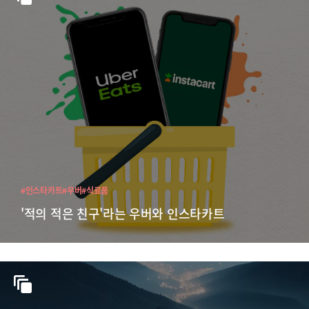
#인스타카트
#우버
#식료품
'적의 적은 친구'라는 우버와 인스타카트