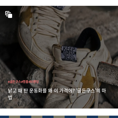
#골든구스
#명품
#브랜딩
낡고 때 탄 운동화를 왜 이 가격에? '골든구스'의 마
법