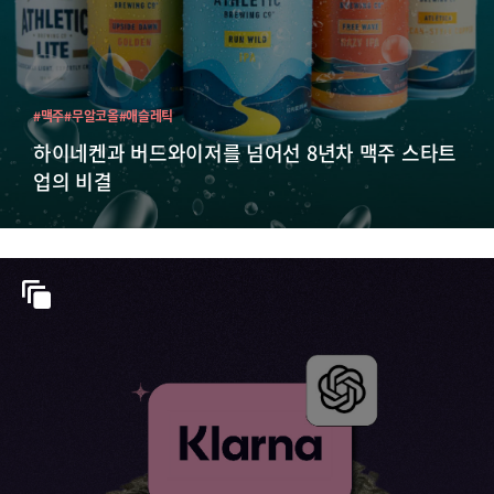
#맥주
#무알코올
#애슬레틱
하이네켄과 버드와이저를 넘어선 8년차 맥주 스타트
업의 비결