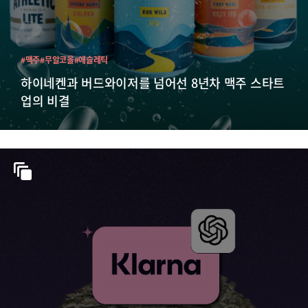
#맥주
#무알코올
#애슬레틱
하이네켄과 버드와이저를 넘어선 8년차 맥주 스타트
업의 비결