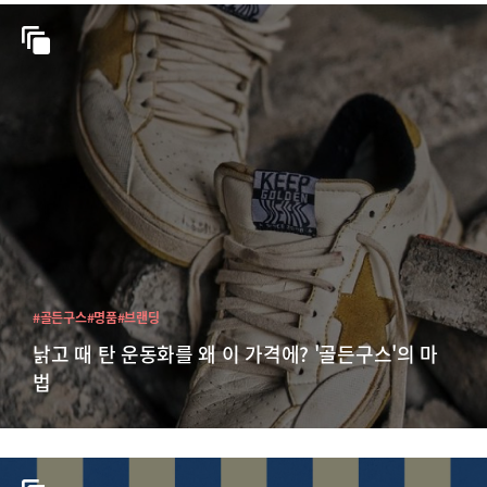
#골든구스
#명품
#브랜딩
낡고 때 탄 운동화를 왜 이 가격에? '골든구스'의 마
법