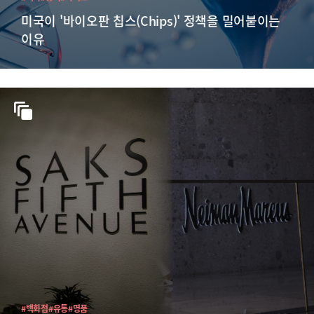
미국이 '바이오판 칩스(Chips)' 정책을 밀어붙이는
이유
#백화점
#유통
#명품