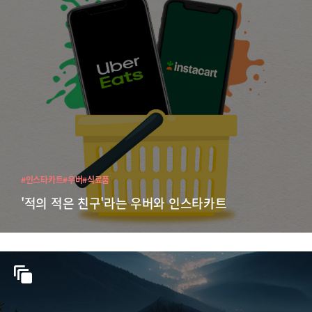
#인스타카트
#우버
#식료품
'적의 적은 친구'라는 우버와 인스타카트