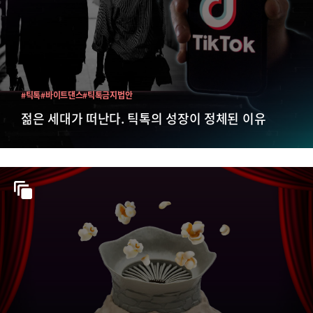
#틱톡
#바이트댄스
#틱톡금지법안
젊은 세대가 떠난다. 틱톡의 성장이 정체된 이유