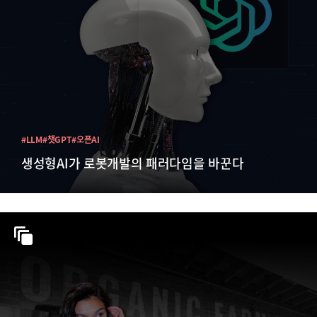
#LLM
#챗GPT
#오픈AI
생성형AI가 로봇개발의 패러다임을 바꾼다