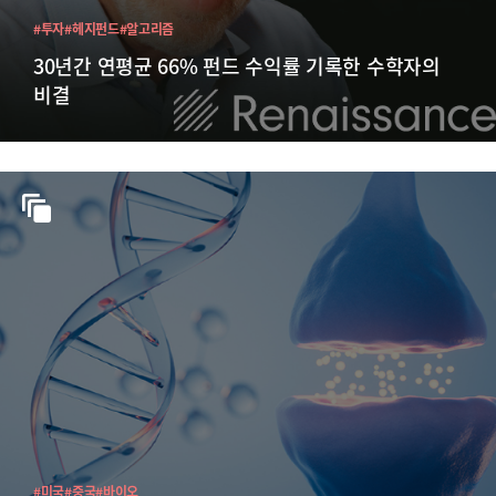
#투자
#헤지펀드
#알고리즘
30년간 연평균 66% 펀드 수익률 기록한 수학자의
비결
#미국
#중국
#바이오