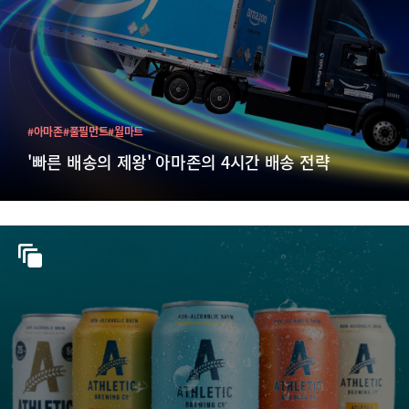
#아마존
#풀필먼트
#월마트
'빠른 배송의 제왕' 아마존의 4시간 배송 전략