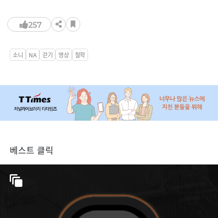
257
소니
NA
걷기
명상
철학
베스트 클릭