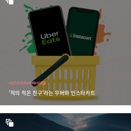
#인스타카트
#우버
#식료품
'적의 적은 친구'라는 우버와 인스타카트