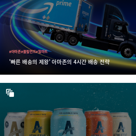
#아마존
#풀필먼트
#월마트
'빠른 배송의 제왕' 아마존의 4시간 배송 전략