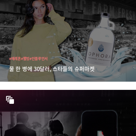
#에레혼
#웰빙
#인플루언서
물 한 병에 30달러, 스타들의 슈퍼마켓