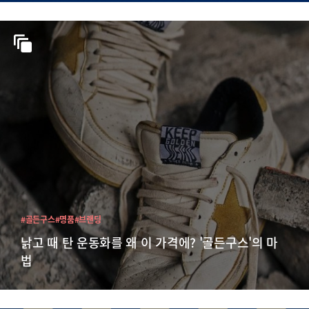
#골든구스
#명품
#브랜딩
낡고 때 탄 운동화를 왜 이 가격에? '골든구스'의 마
법