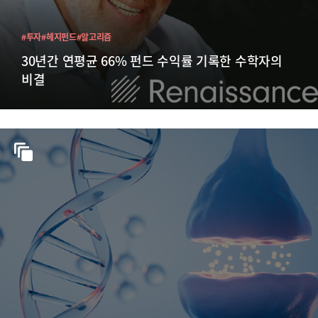
#투자
#헤지펀드
#알고리즘
30년간 연평균 66% 펀드 수익률 기록한 수학자의
비결