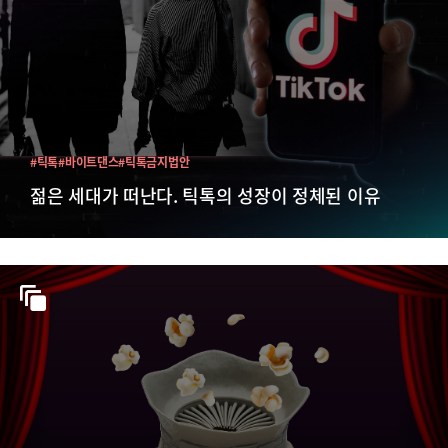
#틱톡
#바이트댄스
#틱톡금지법안
젊은 세대가 떠난다. 틱톡의 성장이 정체된 이유