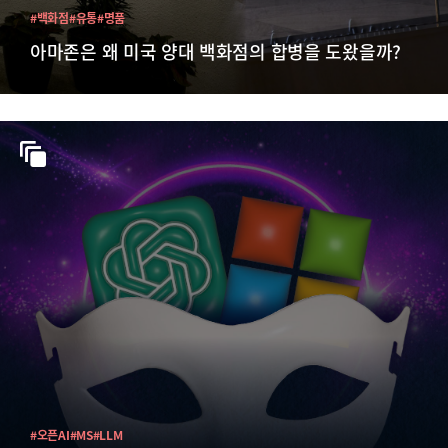
#백화점
#유통
#명품
아마존은 왜 미국 양대 백화점의 합병을 도왔을까?
#오픈AI
#MS
#LLM