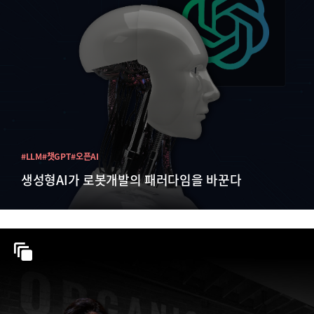
#LLM
#챗GPT
#오픈AI
생성형AI가 로봇개발의 패러다임을 바꾼다