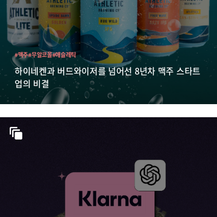
#맥주
#무알코올
#애슬레틱
하이네켄과 버드와이저를 넘어선 8년차 맥주 스타트
업의 비결