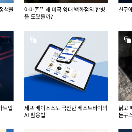
 정책을
아마존은 왜 미국 양대 백화점의 합병
친구에
을 도왔을까?
스타트업
제프 베이조스도 극찬한 베스트바이의
낡고 
AI 활용법
든구스