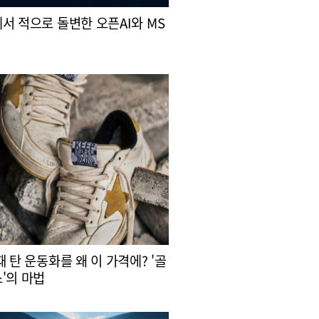
서 적으로 돌변한 오픈AI와 MS
때 탄 운동화를 왜 이 가격에? '골
'의 마법