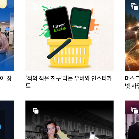
이 장
'적의 적은 친구'라는 우버와 인스타카
머스크
트
넷 사