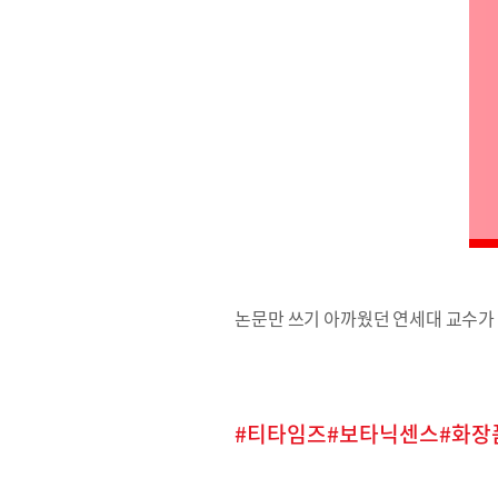
논문만 쓰기 아까웠던 연세대 교수가 
티타임즈
보타닉센스
화장