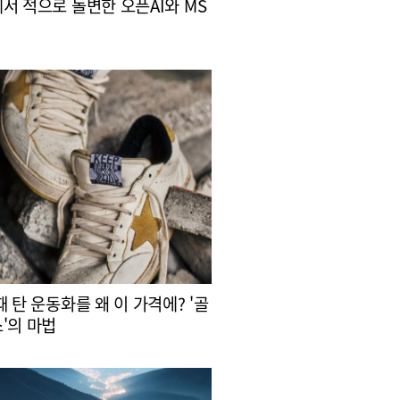
서 적으로 돌변한 오픈AI와 MS
때 탄 운동화를 왜 이 가격에? '골
'의 마법