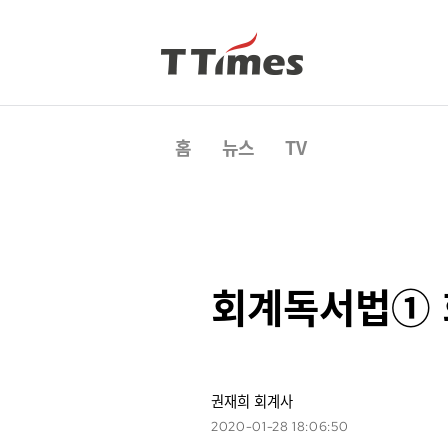
홈
뉴스
TV
회계독서법① 회
권재희 회계사
2020-01-28 18:06:50