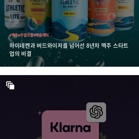
#맥주
#무알코올
#애슬레틱
하이네켄과 버드와이저를 넘어선 8년차 맥주 스타트
업의 비결