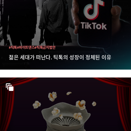
#틱톡
#바이트댄스
#틱톡금지법안
젊은 세대가 떠난다. 틱톡의 성장이 정체된 이유