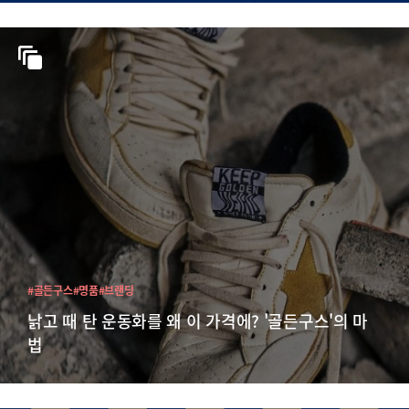
#골든구스
#명품
#브랜딩
낡고 때 탄 운동화를 왜 이 가격에? '골든구스'의 마
법