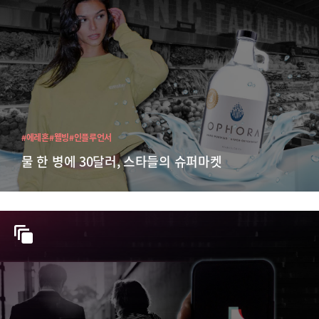
#에레혼
#웰빙
#인플루언서
물 한 병에 30달러, 스타들의 슈퍼마켓