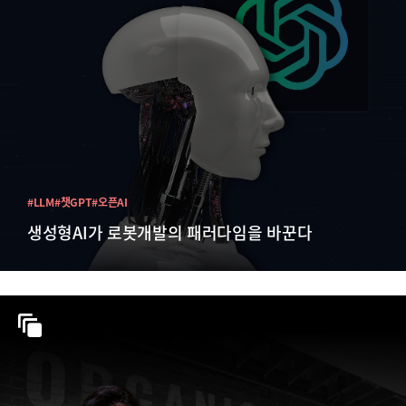
#LLM
#챗GPT
#오픈AI
생성형AI가 로봇개발의 패러다임을 바꾼다