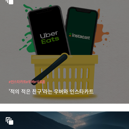
#인스타카트
#우버
#식료품
'적의 적은 친구'라는 우버와 인스타카트