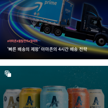
#아마존
#풀필먼트
#월마트
'빠른 배송의 제왕' 아마존의 4시간 배송 전략