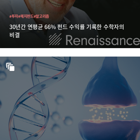
#투자
#헤지펀드
#알고리즘
30년간 연평균 66% 펀드 수익률 기록한 수학자의
비결