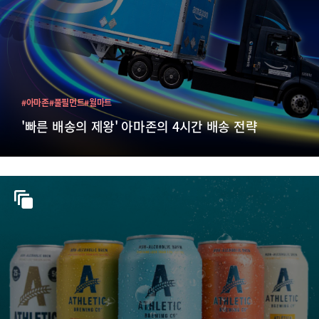
#아마존
#풀필먼트
#월마트
'빠른 배송의 제왕' 아마존의 4시간 배송 전략