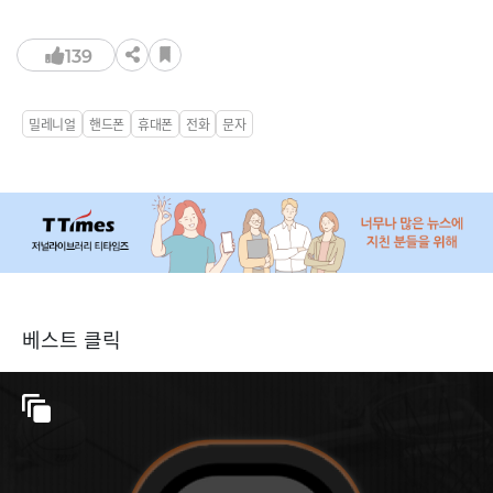
139
밀레니얼
핸드폰
휴대폰
전화
문자
베스트 클릭