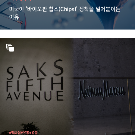
미국이 '바이오판 칩스(Chips)' 정책을 밀어붙이는
이유
#백화점
#유통
#명품