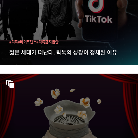
#틱톡
#바이트댄스
#틱톡금지법안
젊은 세대가 떠난다. 틱톡의 성장이 정체된 이유