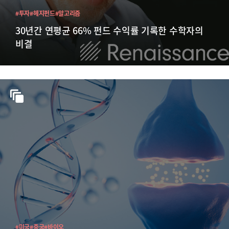
#투자
#헤지펀드
#알고리즘
30년간 연평균 66% 펀드 수익률 기록한 수학자의
비결
#미국
#중국
#바이오