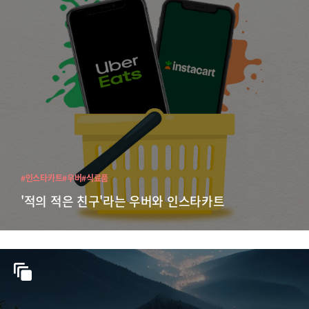
#인스타카트
#우버
#식료품
'적의 적은 친구'라는 우버와 인스타카트