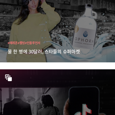
#에레혼
#웰빙
#인플루언서
물 한 병에 30달러, 스타들의 슈퍼마켓