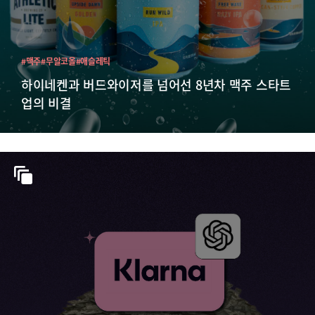
#맥주
#무알코올
#애슬레틱
하이네켄과 버드와이저를 넘어선 8년차 맥주 스타트
업의 비결