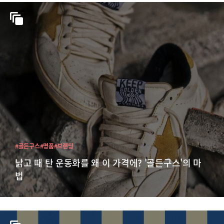
#골든구스
#명품
#브랜딩
낡고 때 탄 운동화를 왜 이 가격에? '골든구스'의 마
법