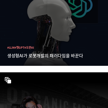
#LLM
#챗GPT
#오픈AI
생성형AI가 로봇개발의 패러다임을 바꾼다