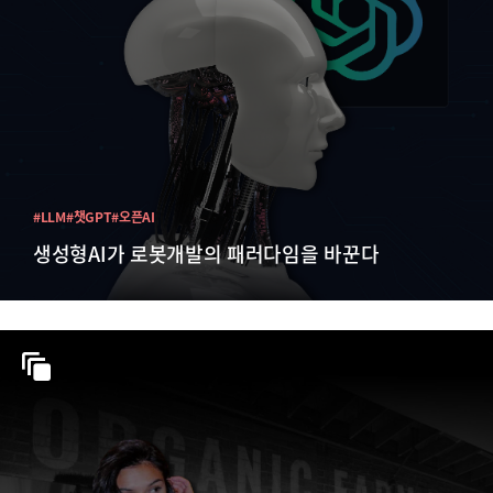
#LLM
#챗GPT
#오픈AI
생성형AI가 로봇개발의 패러다임을 바꾼다