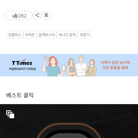
282
넷플릭스
아마존
블록버스터
캐나다 원칙
초창기
베스트 클릭