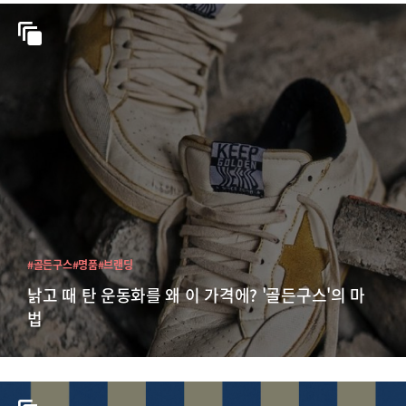
#골든구스
#명품
#브랜딩
낡고 때 탄 운동화를 왜 이 가격에? '골든구스'의 마
법