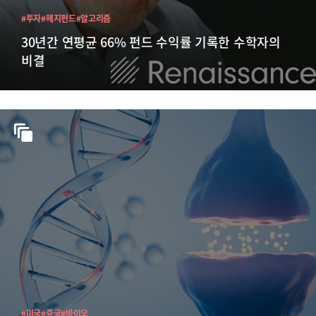
#투자
#헤지펀드
#알고리즘
30년간 연평균 66% 펀드 수익률 기록한 수학자의
비결
#미국
#중국
#바이오