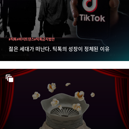
#틱톡
#바이트댄스
#틱톡금지법안
젊은 세대가 떠난다. 틱톡의 성장이 정체된 이유