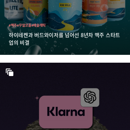
#맥주
#무알코올
#애슬레틱
하이네켄과 버드와이저를 넘어선 8년차 맥주 스타트
업의 비결