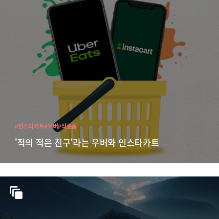
#인스타카트
#우버
#식료품
'적의 적은 친구'라는 우버와 인스타카트