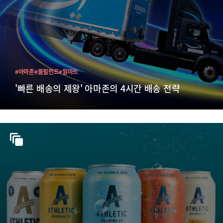
#아마존
#풀필먼트
#월마트
'빠른 배송의 제왕' 아마존의 4시간 배송 전략