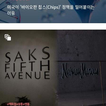
미국이 '바이오판 칩스(Chips)' 정책을 밀어붙이는
이유
#백화점
#유통
#명품