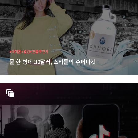
#에레혼
#웰빙
#인플루언서
물 한 병에 30달러, 스타들의 슈퍼마켓