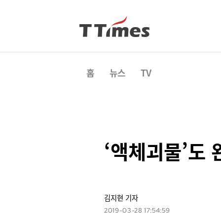
홈
뉴스
TV
‘액체괴물’도
김지현 기자
2019-03-28 17:54:59