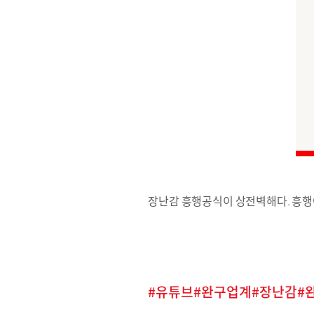
장난감 흥행공식이 상전벽해다. 흥행
유튜브
완구업계
장난감