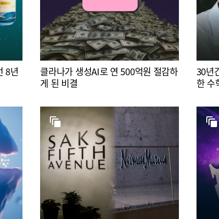
 8년
클라나가 생성AI로 연 500억원 절감하
30년
게 된 비결
한 수