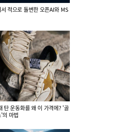
서 적으로 돌변한 오픈AI와 MS
때 탄 운동화를 왜 이 가격에? '골
'의 마법