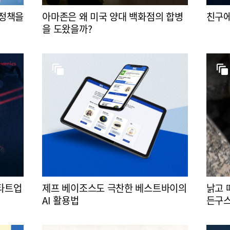
 정책을
아마존은 왜 미국 양대 백화점의 합병
친구에
을 도왔을까?
스타트업
제프 베이조스도 극찬한 베스트바이의
낡고 
AI 활용법
든구스