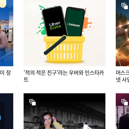
이 장
'적의 적은 친구'라는 우버와 인스타카
머스크
트
넷 사