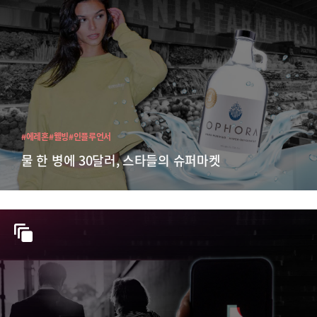
#에레혼
#웰빙
#인플루언서
물 한 병에 30달러, 스타들의 슈퍼마켓