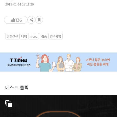
2019-01-14 18:11:29
136
일본전산
니덱
nidec
M&A
인수합병
베스트 클릭