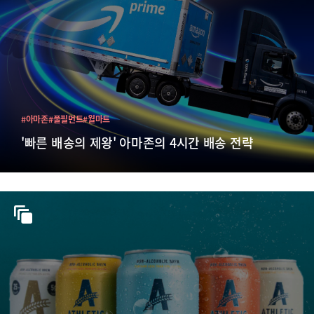
#아마존
#풀필먼트
#월마트
'빠른 배송의 제왕' 아마존의 4시간 배송 전략