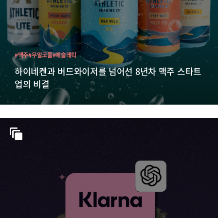
#맥주
#무알코올
#애슬레틱
하이네켄과 버드와이저를 넘어선 8년차 맥주 스타트
업의 비결