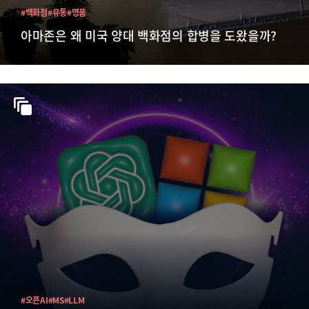
#백화점
#유통
#명품
아마존은 왜 미국 양대 백화점의 합병을 도왔을까?
#오픈AI
#MS
#LLM