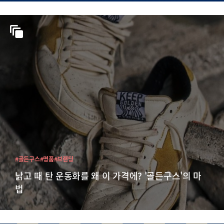
#골든구스
#명품
#브랜딩
낡고 때 탄 운동화를 왜 이 가격에? '골든구스'의 마
법