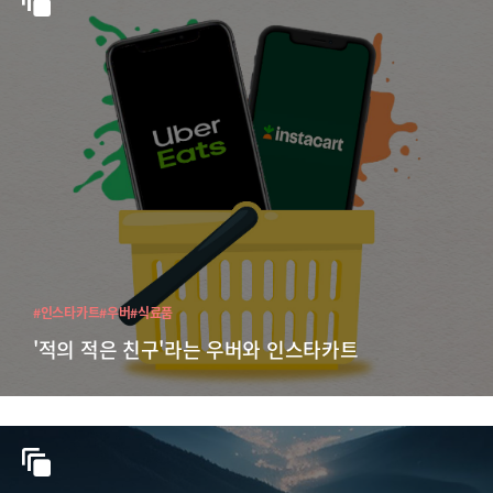
#인스타카트
#우버
#식료품
'적의 적은 친구'라는 우버와 인스타카트