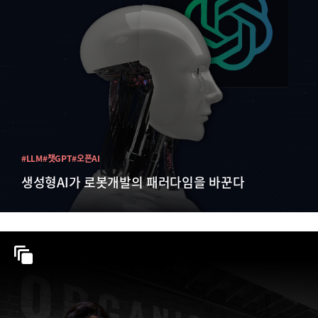
#LLM
#챗GPT
#오픈AI
생성형AI가 로봇개발의 패러다임을 바꾼다