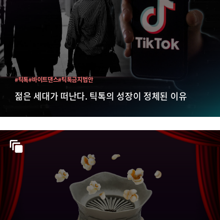
#틱톡
#바이트댄스
#틱톡금지법안
젊은 세대가 떠난다. 틱톡의 성장이 정체된 이유