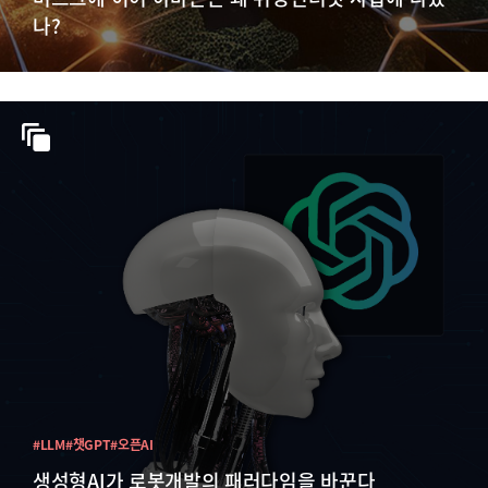
나?
#LLM
#챗GPT
#오픈AI
생성형AI가 로봇개발의 패러다임을 바꾼다