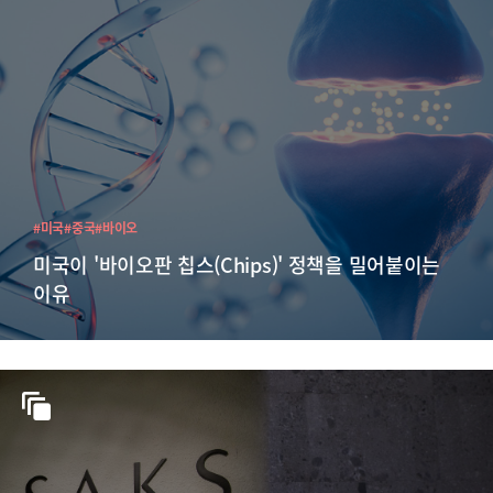
#미국
#중국
#바이오
미국이 '바이오판 칩스(Chips)' 정책을 밀어붙이는
이유