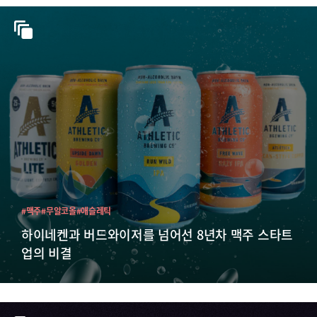
#맥주
#무알코올
#애슬레틱
하이네켄과 버드와이저를 넘어선 8년차 맥주 스타트
업의 비결