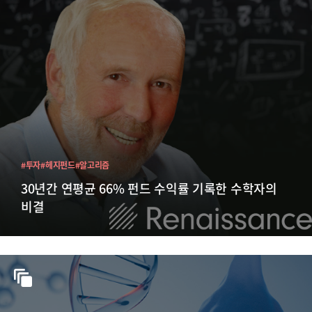
#투자
#헤지펀드
#알고리즘
30년간 연평균 66% 펀드 수익률 기록한 수학자의
비결