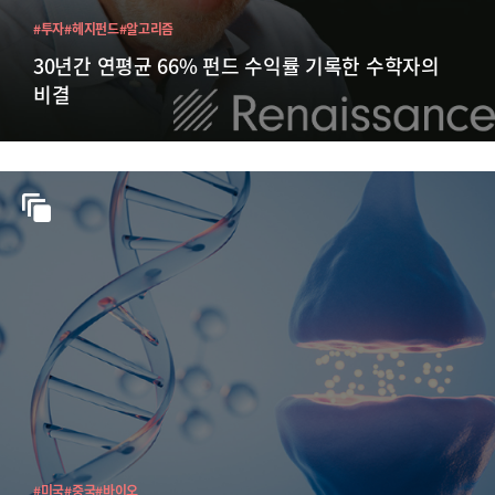
#투자
#헤지펀드
#알고리즘
30년간 연평균 66% 펀드 수익률 기록한 수학자의
비결
#미국
#중국
#바이오