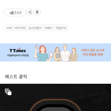
349
커피
버터커피
실리콘밸리
티베트
히말라야
베스트 클릭