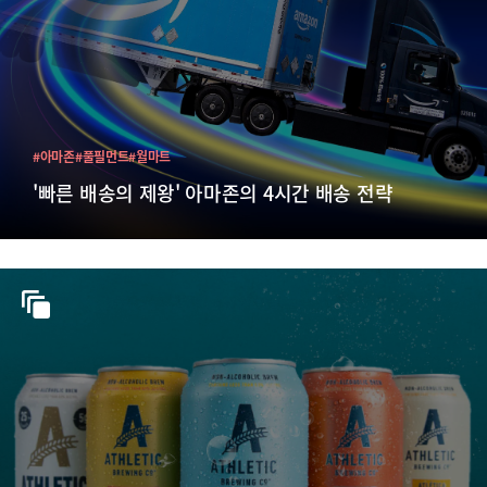
#아마존
#풀필먼트
#월마트
'빠른 배송의 제왕' 아마존의 4시간 배송 전략