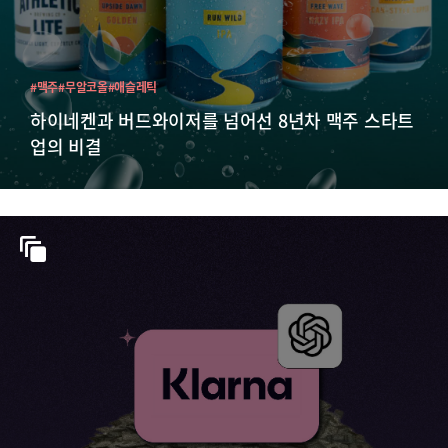
#맥주
#무알코올
#애슬레틱
하이네켄과 버드와이저를 넘어선 8년차 맥주 스타트
업의 비결