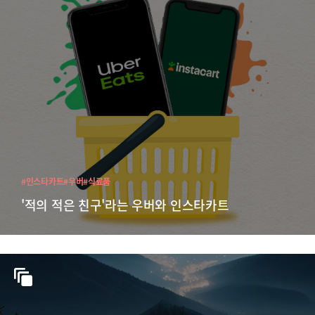
#인스타카트
#우버
#식료품
'적의 적은 친구'라는 우버와 인스타카트