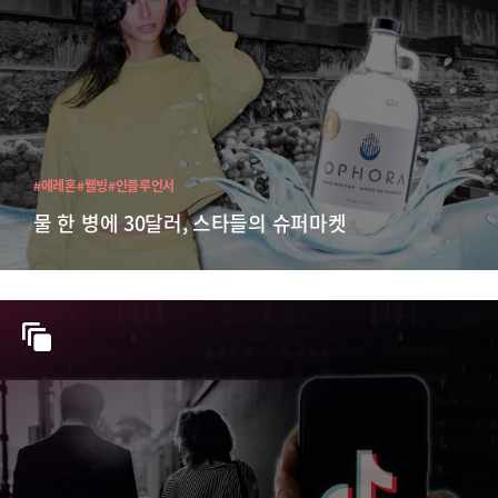
#에레혼
#웰빙
#인플루언서
물 한 병에 30달러, 스타들의 슈퍼마켓