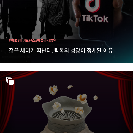
#틱톡
#바이트댄스
#틱톡금지법안
젊은 세대가 떠난다. 틱톡의 성장이 정체된 이유