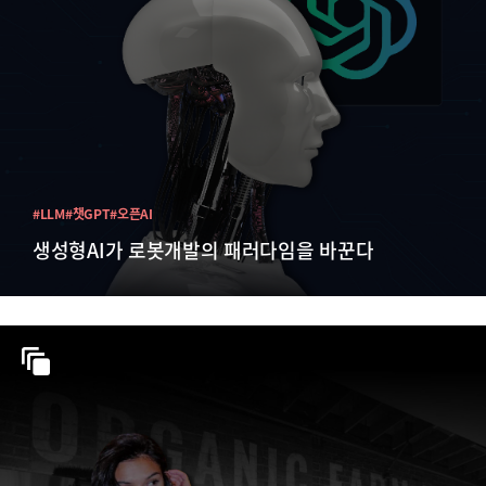
#LLM
#챗GPT
#오픈AI
생성형AI가 로봇개발의 패러다임을 바꾼다