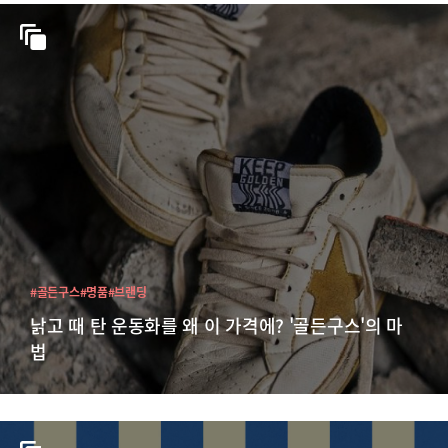
#골든구스
#명품
#브랜딩
낡고 때 탄 운동화를 왜 이 가격에? '골든구스'의 마
법