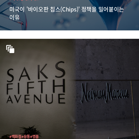
미국이 '바이오판 칩스(Chips)' 정책을 밀어붙이는
이유
#백화점
#유통
#명품