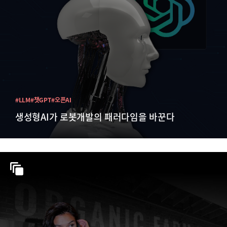
#LLM
#챗GPT
#오픈AI
생성형AI가 로봇개발의 패러다임을 바꾼다