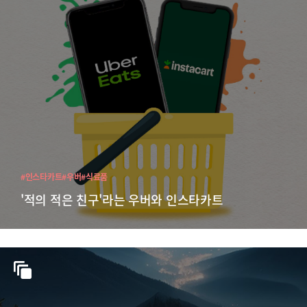
#인스타카트
#우버
#식료품
'적의 적은 친구'라는 우버와 인스타카트