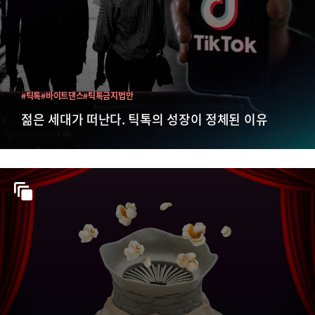
#틱톡
#바이트댄스
#틱톡금지법안
젊은 세대가 떠난다. 틱톡의 성장이 정체된 이유