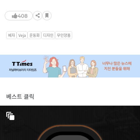
408
베자
Veja
운동화
디자인
무인양품
베스트 클릭