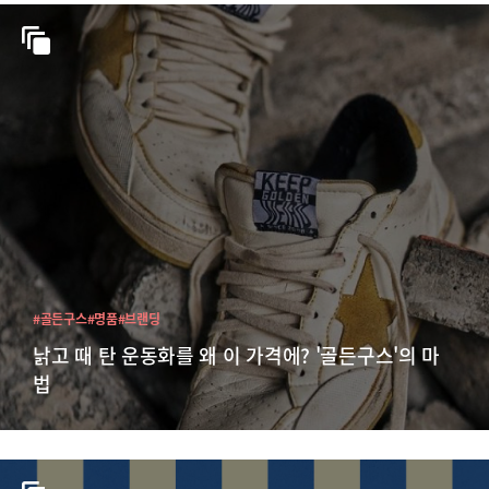
#골든구스
#명품
#브랜딩
낡고 때 탄 운동화를 왜 이 가격에? '골든구스'의 마
법