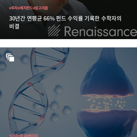
#투자
#헤지펀드
#알고리즘
30년간 연평균 66% 펀드 수익률 기록한 수학자의
비결
#미국
#중국
#바이오