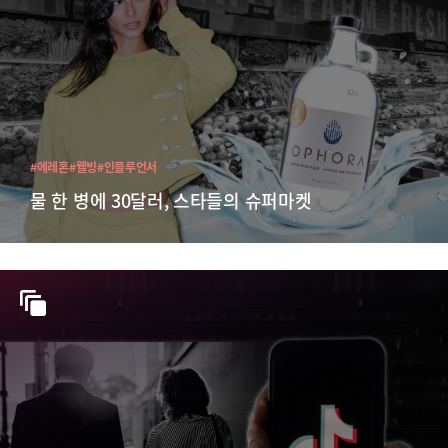
#에레혼
#웰빙
#인플루언서
물 한 병에 30달러, 스타들의 슈퍼마켓