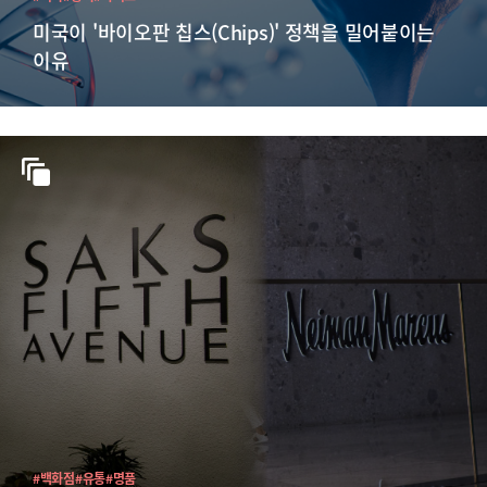
미국이 '바이오판 칩스(Chips)' 정책을 밀어붙이는
이유
#백화점
#유통
#명품