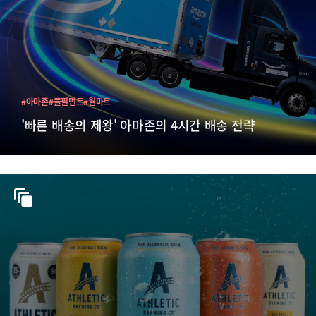
#아마존
#풀필먼트
#월마트
'빠른 배송의 제왕' 아마존의 4시간 배송 전략