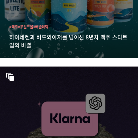
#맥주
#무알코올
#애슬레틱
하이네켄과 버드와이저를 넘어선 8년차 맥주 스타트
업의 비결