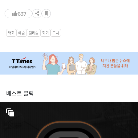
637
벽화
예술
컬러솔
화가
도시
베스트 클릭