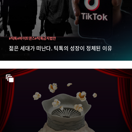
#틱톡
#바이트댄스
#틱톡금지법안
젊은 세대가 떠난다. 틱톡의 성장이 정체된 이유