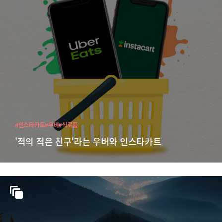
#인스타카트
#우버
#식료품
'적의 적은 친구'라는 우버와 인스타카트