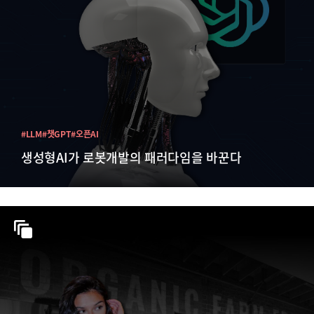
#LLM
#챗GPT
#오픈AI
생성형AI가 로봇개발의 패러다임을 바꾼다