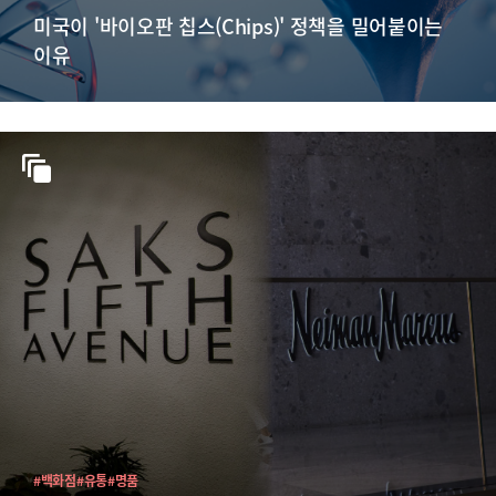
미국이 '바이오판 칩스(Chips)' 정책을 밀어붙이는
이유
#백화점
#유통
#명품