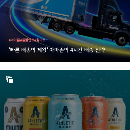
#아마존
#풀필먼트
#월마트
'빠른 배송의 제왕' 아마존의 4시간 배송 전략