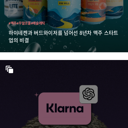
#맥주
#무알코올
#애슬레틱
하이네켄과 버드와이저를 넘어선 8년차 맥주 스타트
업의 비결