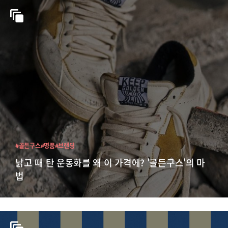
#골든구스
#명품
#브랜딩
낡고 때 탄 운동화를 왜 이 가격에? '골든구스'의 마
법