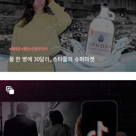
#에레혼
#웰빙
#인플루언서
물 한 병에 30달러, 스타들의 슈퍼마켓