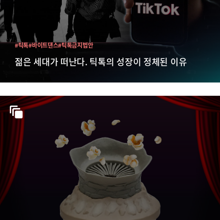
#틱톡
#바이트댄스
#틱톡금지법안
젊은 세대가 떠난다. 틱톡의 성장이 정체된 이유