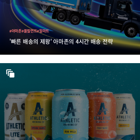
#아마존
#풀필먼트
#월마트
'빠른 배송의 제왕' 아마존의 4시간 배송 전략