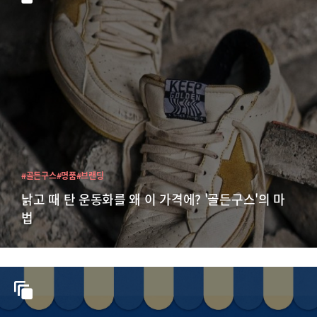
#골든구스
#명품
#브랜딩
낡고 때 탄 운동화를 왜 이 가격에? '골든구스'의 마
법