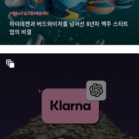
#맥주
#무알코올
#애슬레틱
하이네켄과 버드와이저를 넘어선 8년차 맥주 스타트
업의 비결