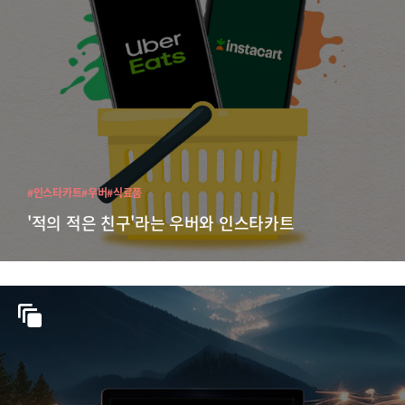
#인스타카트
#우버
#식료품
'적의 적은 친구'라는 우버와 인스타카트