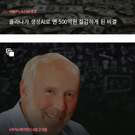
#BNPL
#IPO
#챗봇
클라나가 생성AI로 연 500억원 절감하게 된 비결
#투자
#헤지펀드
#알고리즘