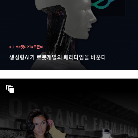
#LLM
#챗GPT
#오픈AI
생성형AI가 로봇개발의 패러다임을 바꾼다