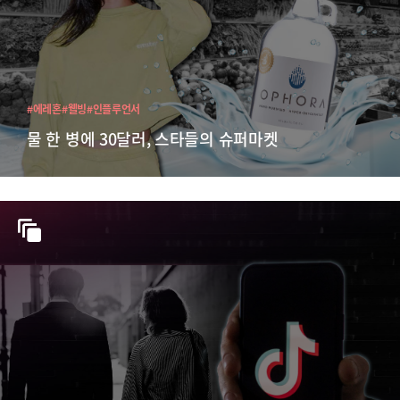
#에레혼
#웰빙
#인플루언서
물 한 병에 30달러, 스타들의 슈퍼마켓