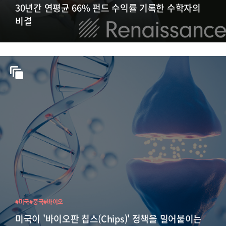
30년간 연평균 66% 펀드 수익률 기록한 수학자의
비결
#미국
#중국
#바이오
미국이 '바이오판 칩스(Chips)' 정책을 밀어붙이는