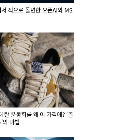
서 적으로 돌변한 오픈AI와 MS
때 탄 운동화를 왜 이 가격에? '골
'의 마법