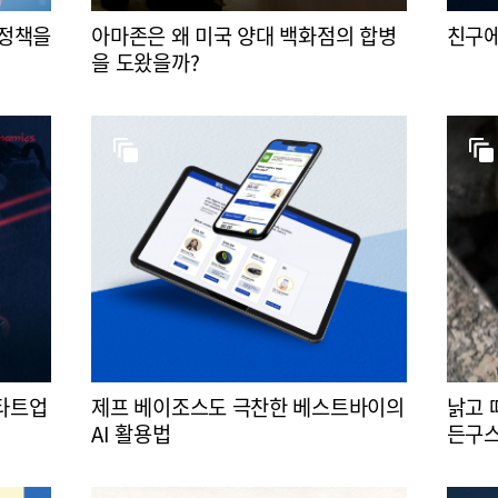
 정책을
아마존은 왜 미국 양대 백화점의 합병
친구에
을 도왔을까?
스타트업
제프 베이조스도 극찬한 베스트바이의
낡고 
AI 활용법
든구스