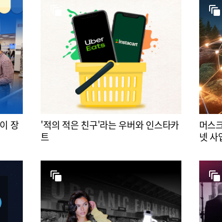
이 장
'적의 적은 친구'라는 우버와 인스타카
머스크
트
넷 사