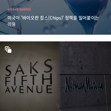
#미국
#중국
#바이오
미국이 '바이오판 칩스(Chips)' 정책을 밀어붙이는
이유