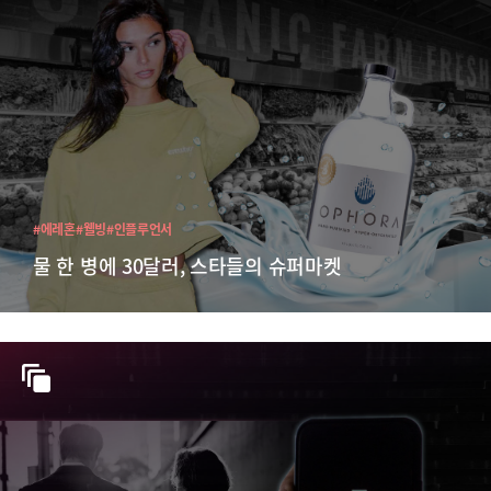
#에레혼
#웰빙
#인플루언서
물 한 병에 30달러, 스타들의 슈퍼마켓