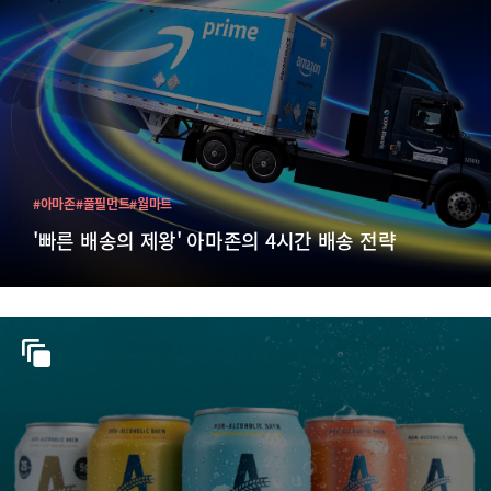
#아마존
#풀필먼트
#월마트
'빠른 배송의 제왕' 아마존의 4시간 배송 전략