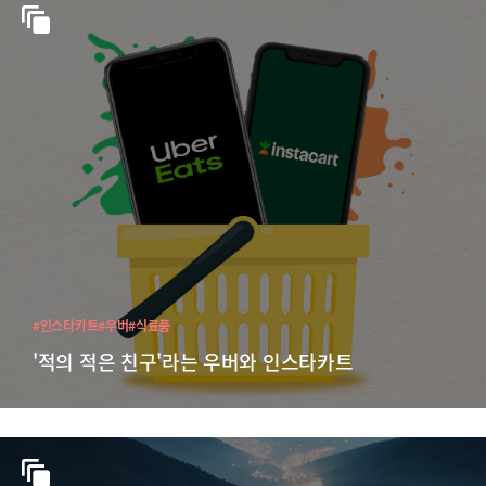
#인스타카트
#우버
#식료품
'적의 적은 친구'라는 우버와 인스타카트