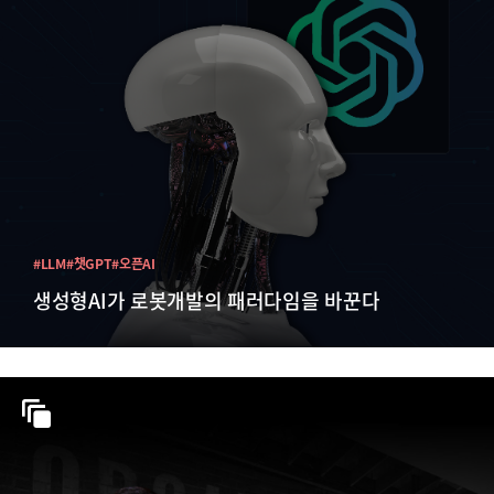
#LLM
#챗GPT
#오픈AI
생성형AI가 로봇개발의 패러다임을 바꾼다