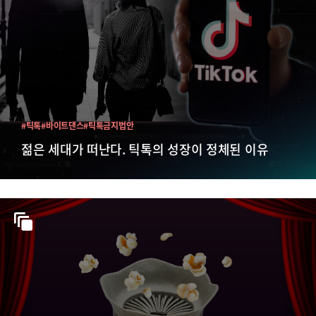
#틱톡
#바이트댄스
#틱톡금지법안
젊은 세대가 떠난다. 틱톡의 성장이 정체된 이유