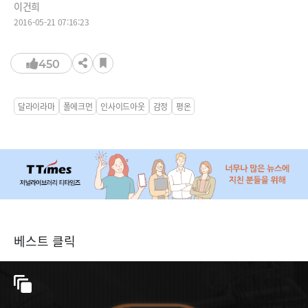
이건희
2016-05-21 07:16:23
450
달라이라마
폴에크먼
인사이드아웃
감정
평온
베스트 클릭