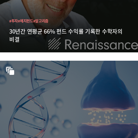
#투자
#헤지펀드
#알고리즘
30년간 연평균 66% 펀드 수익률 기록한 수학자의
비결