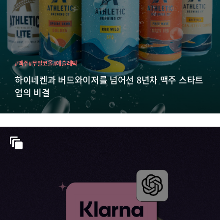
#맥주
#무알코올
#애슬레틱
하이네켄과 버드와이저를 넘어선 8년차 맥주 스타트
업의 비결