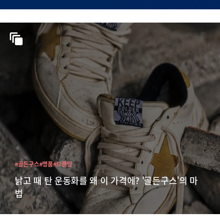
#골든구스
#명품
#브랜딩
낡고 때 탄 운동화를 왜 이 가격에? '골든구스'의 마
법