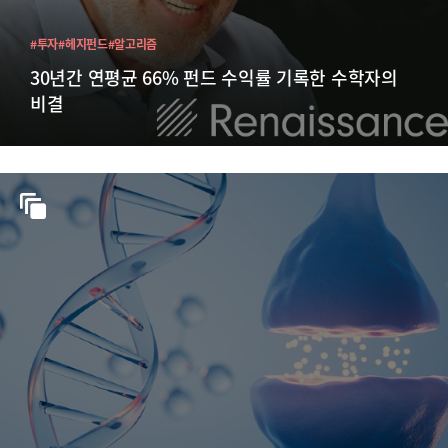
#투자
#헤지펀드
#알고리즘
30년간 연평균 66% 펀드 수익률 기록한 수학자의
비결