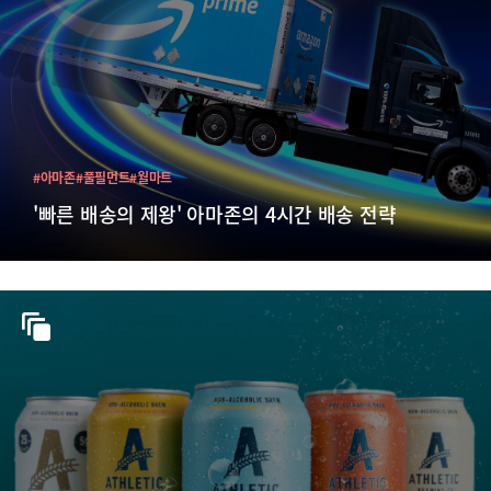
#아마존
#풀필먼트
#월마트
'빠른 배송의 제왕' 아마존의 4시간 배송 전략