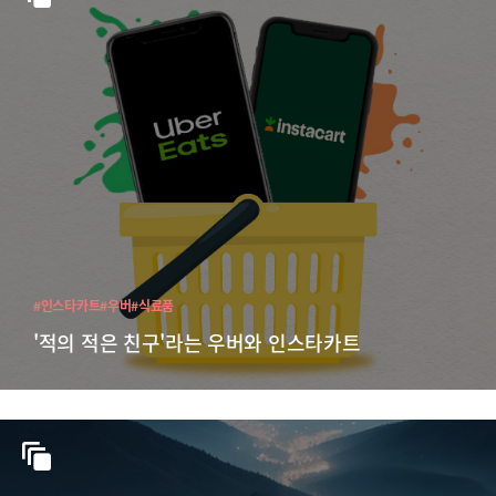
#인스타카트
#우버
#식료품
'적의 적은 친구'라는 우버와 인스타카트