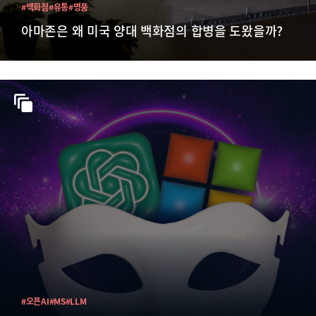
#백화점
#유통
#명품
아마존은 왜 미국 양대 백화점의 합병을 도왔을까?
#오픈AI
#MS
#LLM