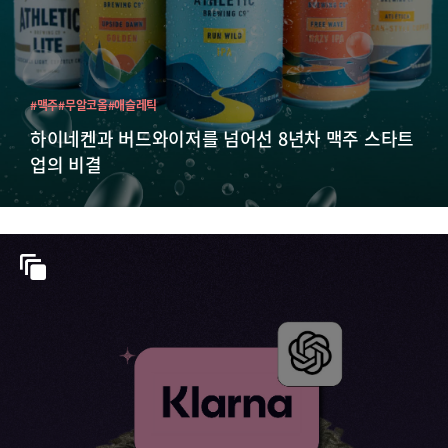
#맥주
#무알코올
#애슬레틱
하이네켄과 버드와이저를 넘어선 8년차 맥주 스타트
업의 비결