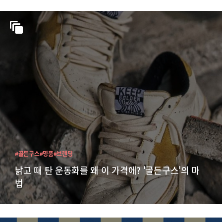
#골든구스
#명품
#브랜딩
낡고 때 탄 운동화를 왜 이 가격에? '골든구스'의 마
법