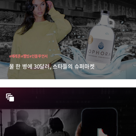
#에레혼
#웰빙
#인플루언서
물 한 병에 30달러, 스타들의 슈퍼마켓