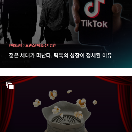
#틱톡
#바이트댄스
#틱톡금지법안
젊은 세대가 떠난다. 틱톡의 성장이 정체된 이유