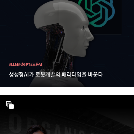
#LLM
#챗GPT
#오픈AI
생성형AI가 로봇개발의 패러다임을 바꾼다