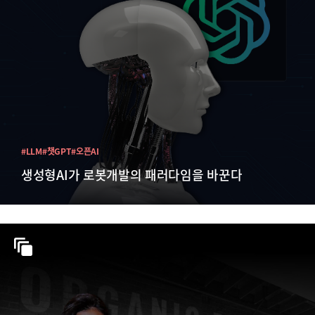
#LLM
#챗GPT
#오픈AI
생성형AI가 로봇개발의 패러다임을 바꾼다