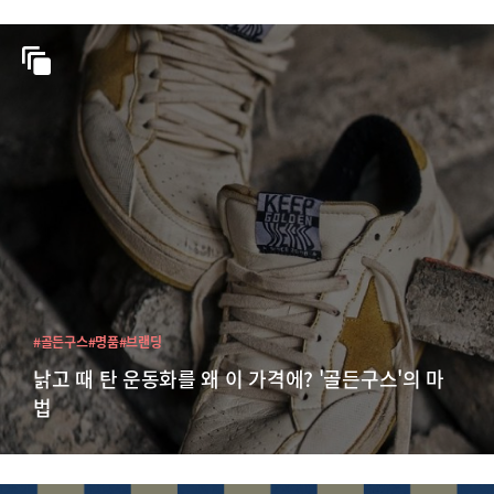
#골든구스
#명품
#브랜딩
낡고 때 탄 운동화를 왜 이 가격에? '골든구스'의 마
법