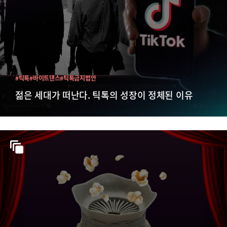
#틱톡
#바이트댄스
#틱톡금지법안
젊은 세대가 떠난다. 틱톡의 성장이 정체된 이유