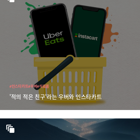
#인스타카트
#우버
#식료품
'적의 적은 친구'라는 우버와 인스타카트