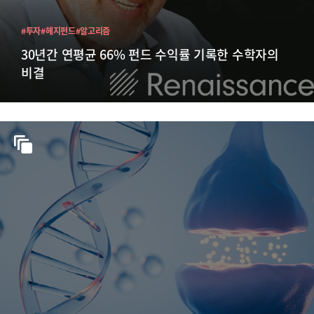
#투자
#헤지펀드
#알고리즘
30년간 연평균 66% 펀드 수익률 기록한 수학자의
비결