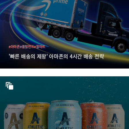
#아마존
#풀필먼트
#월마트
'빠른 배송의 제왕' 아마존의 4시간 배송 전략