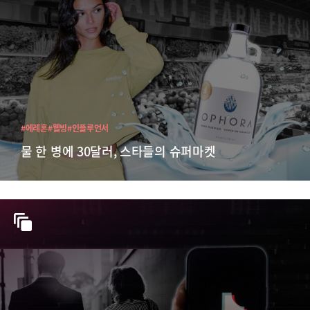
#에레혼
#웰빙
#인플루언서
물 한 병에 30달러, 스타들의 슈퍼마켓