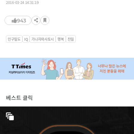
2016-03-24 14:31:19
943
인구밀도
IQ
가나자와사토시
행복
친밀
베스트 클릭