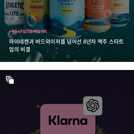
#맥주
#무알코올
#애슬레틱
하이네켄과 버드와이저를 넘어선 8년차 맥주 스타트
업의 비결