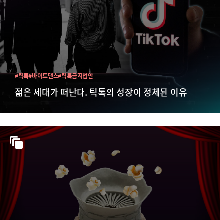
#틱톡
#바이트댄스
#틱톡금지법안
젊은 세대가 떠난다. 틱톡의 성장이 정체된 이유