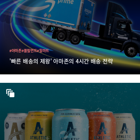
#아마존
#풀필먼트
#월마트
'빠른 배송의 제왕' 아마존의 4시간 배송 전략