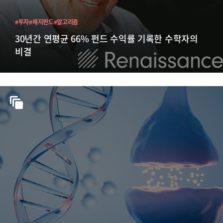
#투자
#헤지펀드
#알고리즘
30년간 연평균 66% 펀드 수익률 기록한 수학자의
비결