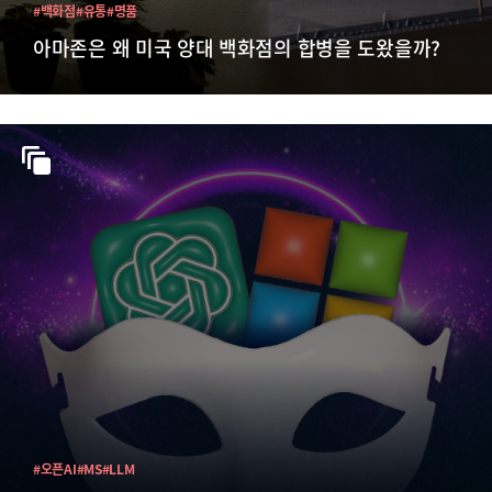
#백화점
#유통
#명품
아마존은 왜 미국 양대 백화점의 합병을 도왔을까?
#오픈AI
#MS
#LLM