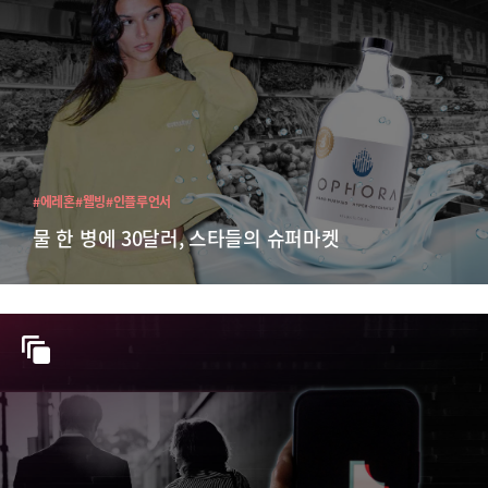
#에레혼
#웰빙
#인플루언서
물 한 병에 30달러, 스타들의 슈퍼마켓