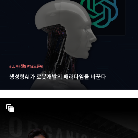
#LLM
#챗GPT
#오픈AI
생성형AI가 로봇개발의 패러다임을 바꾼다