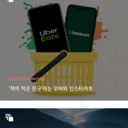
#인스타카트
#우버
#식료품
'적의 적은 친구'라는 우버와 인스타카트