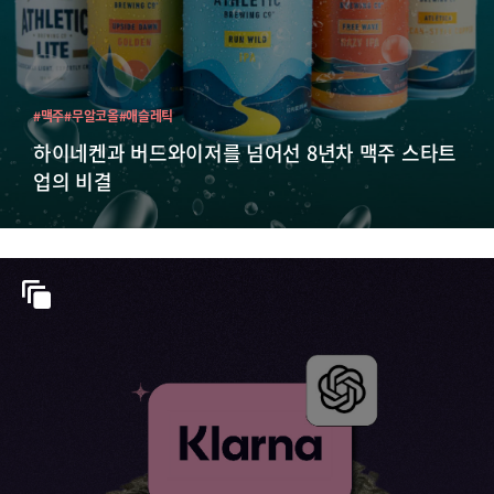
#맥주
#무알코올
#애슬레틱
하이네켄과 버드와이저를 넘어선 8년차 맥주 스타트
업의 비결