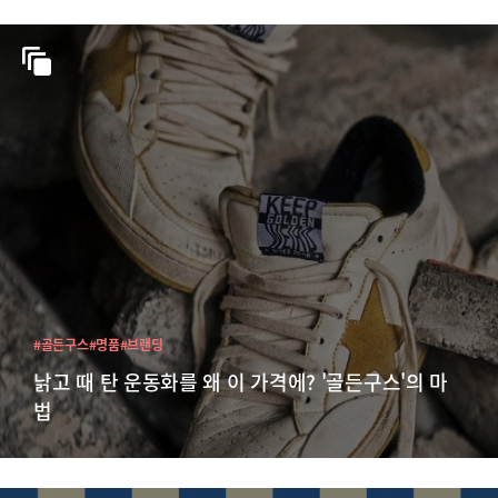
#골든구스
#명품
#브랜딩
낡고 때 탄 운동화를 왜 이 가격에? '골든구스'의 마
법