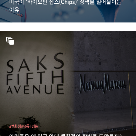
미국이 '바이오판 칩스(Chips)' 정책을 밀어붙이는
이유
#백화점
#유통
#명품