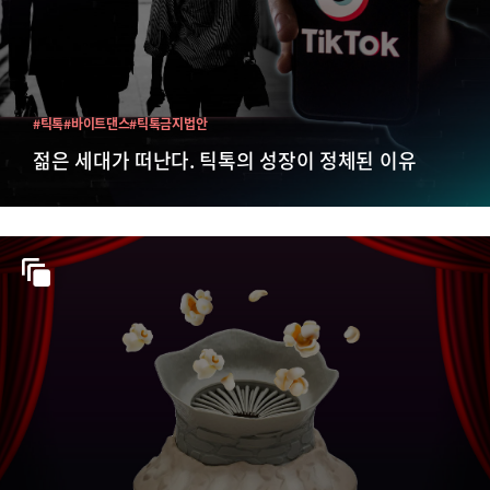
#틱톡
#바이트댄스
#틱톡금지법안
젊은 세대가 떠난다. 틱톡의 성장이 정체된 이유