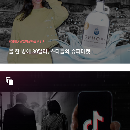
#에레혼
#웰빙
#인플루언서
물 한 병에 30달러, 스타들의 슈퍼마켓