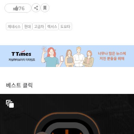
76
제네시스
현대
고급차
렉서스
도요타
베스트 클릭