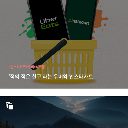
#인스타카트
#우버
#식료품
'적의 적은 친구'라는 우버와 인스타카트