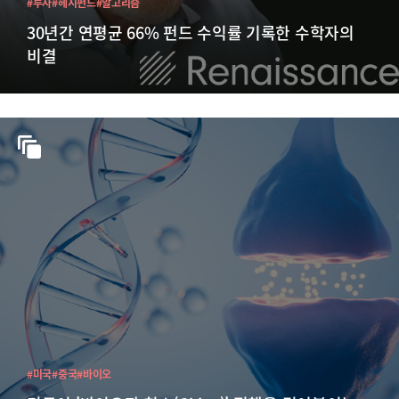
#투자
#헤지펀드
#알고리즘
30년간 연평균 66% 펀드 수익률 기록한 수학자의
비결
#미국
#중국
#바이오