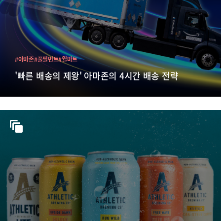
#아마존
#풀필먼트
#월마트
'빠른 배송의 제왕' 아마존의 4시간 배송 전략