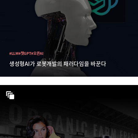
#LLM
#챗GPT
#오픈AI
생성형AI가 로봇개발의 패러다임을 바꾼다