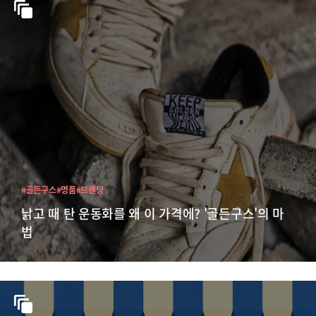
#골든구스
#명품
#브랜딩
낡고 때 탄 운동화를 왜 이 가격에? '골든구스'의 마
법