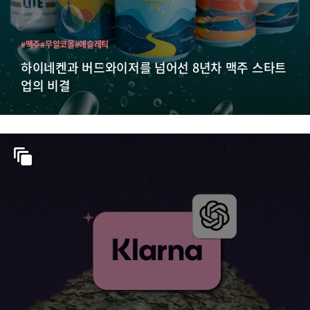
#맥주
#무알코올
#애슬레틱
하이네켄과 버드와이저를 넘어선 8년차 맥주 스타트
업의 비결