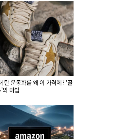
때 탄 운동화를 왜 이 가격에? '골
'의 마법