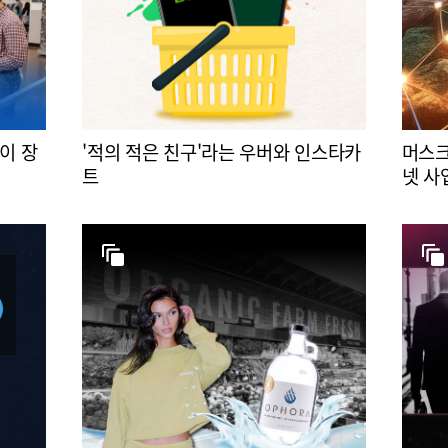
이 장
'적의 적은 친구'라는 우버와 인스타카
머스크
트
넷 사