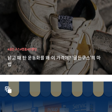
#골든구스
#명품
#브랜딩
낡고 때 탄 운동화를 왜 이 가격에? '골든구스'의 마
법