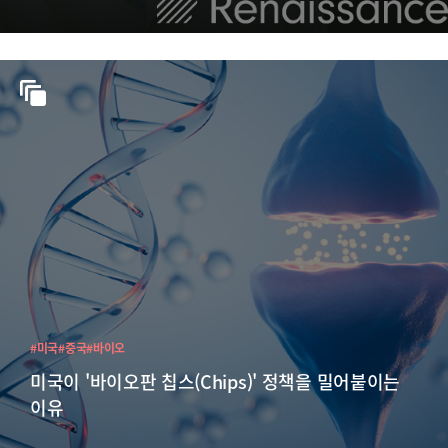
#미국
#중국
#바이오
미국이 '바이오판 칩스(Chips)' 정책을 밀어붙이는
이유