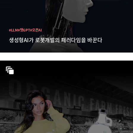
#LLM
#챗GPT
#오픈AI
생성형AI가 로봇개발의 패러다임을 바꾼다