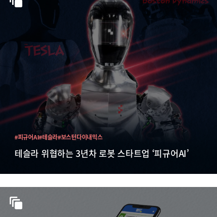
#피규어AI
#테슬라
#보스턴다이내믹스
테슬라 위협하는 3년차 로봇 스타트업 ‘피규어AI’