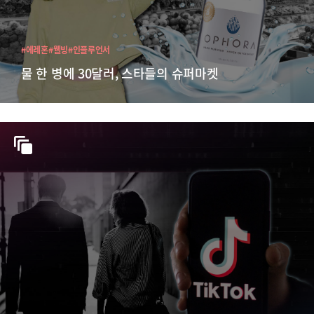
#에레혼
#웰빙
#인플루언서
물 한 병에 30달러, 스타들의 슈퍼마켓