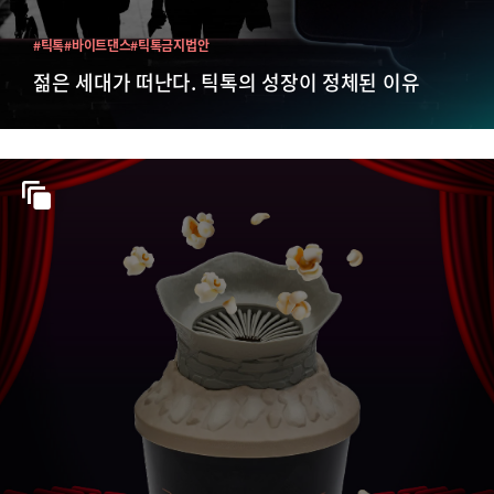
#틱톡
#바이트댄스
#틱톡금지법안
젊은 세대가 떠난다. 틱톡의 성장이 정체된 이유