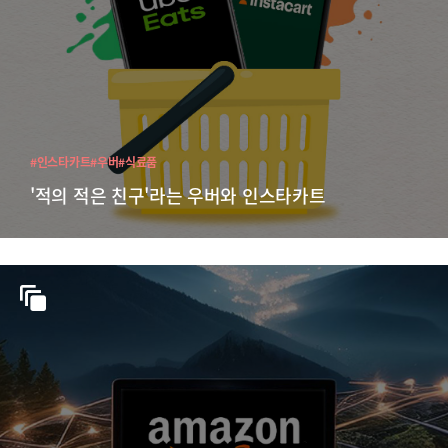
#인스타카트
#우버
#식료품
'적의 적은 친구'라는 우버와 인스타카트