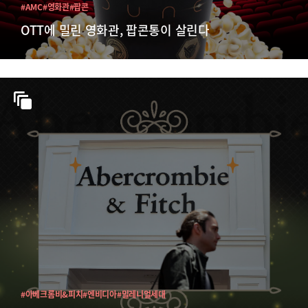
#AMC
#영화관
#팝콘
OTT에 밀린 영화관, 팝콘통이 살린다
#아베크롬비&피치
#엔비디아
#밀레니얼세대