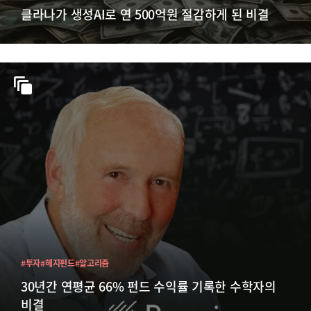
클라나가 생성AI로 연 500억원 절감하게 된 비결
#투자
#헤지펀드
#알고리즘
30년간 연평균 66% 펀드 수익률 기록한 수학자의
비결