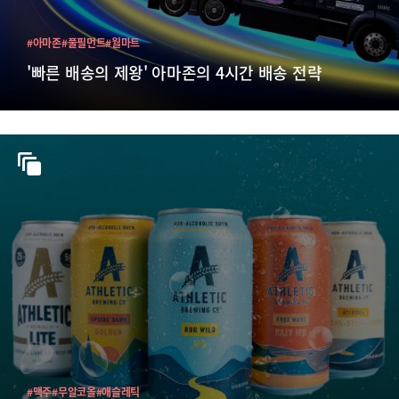
#아마존
#풀필먼트
#월마트
'빠른 배송의 제왕' 아마존의 4시간 배송 전략
#맥주
#무알코올
#애슬레틱