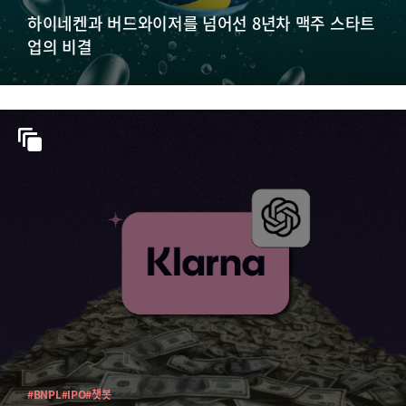
하이네켄과 버드와이저를 넘어선 8년차 맥주 스타트
업의 비결
#BNPL
#IPO
#챗봇