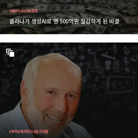
#BNPL
#IPO
#챗봇
클라나가 생성AI로 연 500억원 절감하게 된 비결
#투자
#헤지펀드
#알고리즘