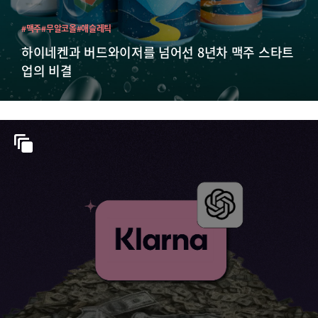
#맥주
#무알코올
#애슬레틱
하이네켄과 버드와이저를 넘어선 8년차 맥주 스타트
업의 비결