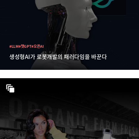
#LLM
#챗GPT
#오픈AI
생성형AI가 로봇개발의 패러다임을 바꾼다