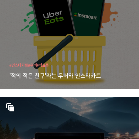
#인스타카트
#우버
#식료품
'적의 적은 친구'라는 우버와 인스타카트