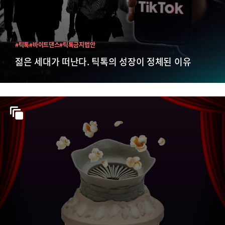
#틱톡
#바이트댄스
#틱톡금지법안
젊은 세대가 떠난다. 틱톡의 성장이 정체된 이유