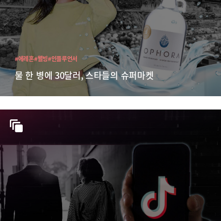
#에레혼
#웰빙
#인플루언서
물 한 병에 30달러, 스타들의 슈퍼마켓