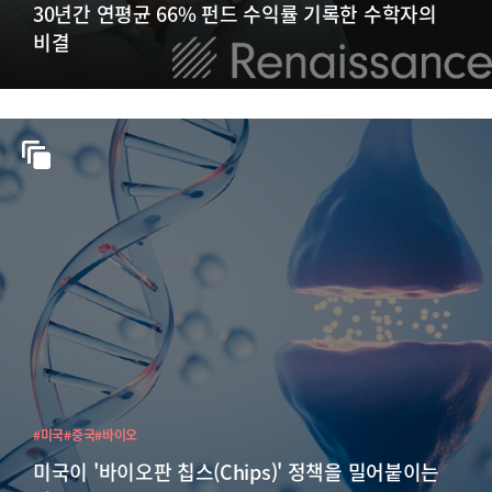
30년간 연평균 66% 펀드 수익률 기록한 수학자의
비결
#미국
#중국
#바이오
미국이 '바이오판 칩스(Chips)' 정책을 밀어붙이는