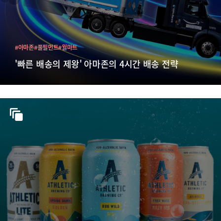
#아마존
#풀필먼트
#월마트
'빠른 배송의 제왕' 아마존의 4시간 배송 전략