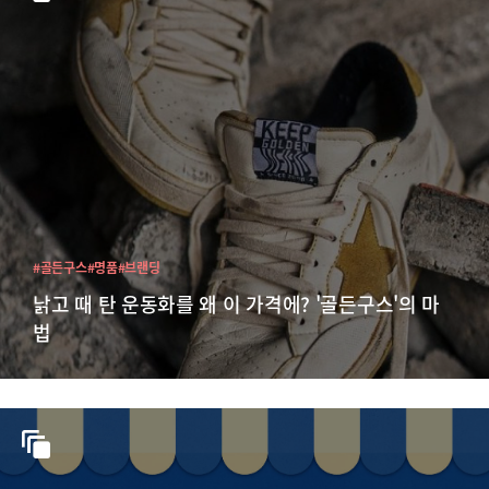
#골든구스
#명품
#브랜딩
낡고 때 탄 운동화를 왜 이 가격에? '골든구스'의 마
법