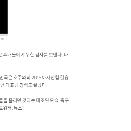
null
 후배들에게 무한 감사를 보낸다. 나
민국은 호주와의 2015 아시안컵 결승
년 대표팀 경력도 끝났다.
물을 흘리던 것과는 대조된 모습. 축구
트위터, 뉴스1