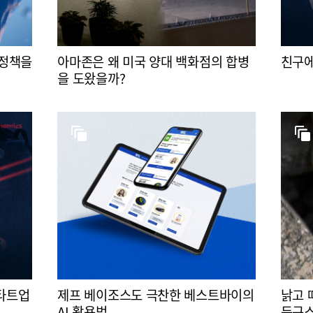
 정책을
아마존은 왜 미국 양대 백화점의 합병
친구에
을 도왔을까?
스타트업
제프 베이조스도 극찬한 베스트바이의
낡고 
AI 활용법
든구스