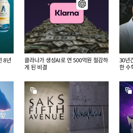
 8년
클라나가 생성AI로 연 500억원 절감하
30년
게 된 비결
한 수