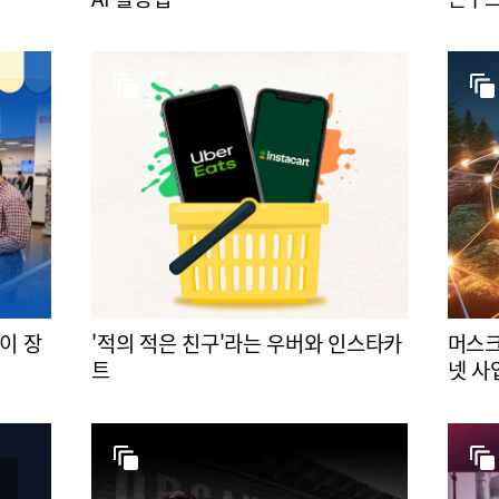
이 장
'적의 적은 친구'라는 우버와 인스타카
머스크
트
넷 사