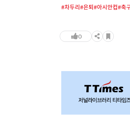
차두리
은퇴
아시안컵
축
0