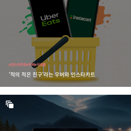
#인스타카트
#우버
#식료품
'적의 적은 친구'라는 우버와 인스타카트