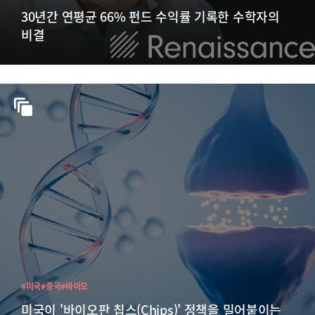
30년간 연평균 66% 펀드 수익률 기록한 수학자의
비결
#미국
#중국
#바이오
미국이 '바이오판 칩스(Chips)' 정책을 밀어붙이는