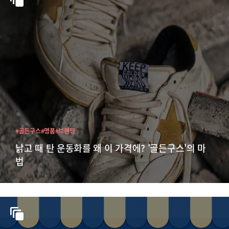
#골든구스
#명품
#브랜딩
낡고 때 탄 운동화를 왜 이 가격에? '골든구스'의 마
법