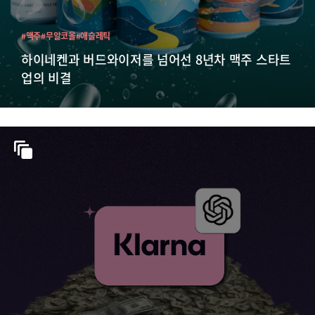
#맥주
#무알코올
#애슬레틱
하이네켄과 버드와이저를 넘어선 8년차 맥주 스타트
업의 비결