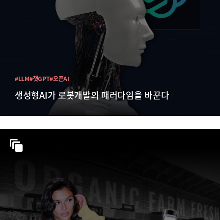
#LLM
#챗GPT
#오픈AI
생성형AI가 로봇개발의 패러다임을 바꾼다