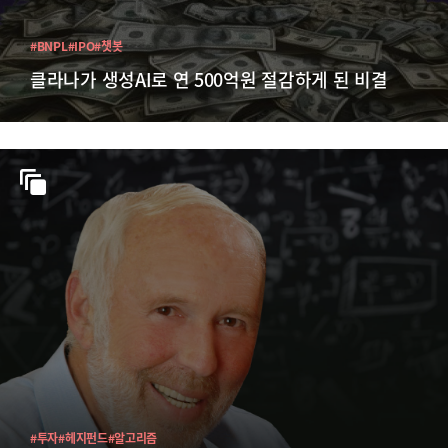
#BNPL
#IPO
#챗봇
클라나가 생성AI로 연 500억원 절감하게 된 비결
#투자
#헤지펀드
#알고리즘