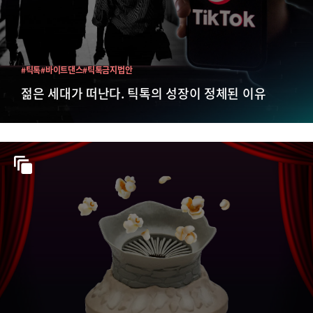
#틱톡
#바이트댄스
#틱톡금지법안
젊은 세대가 떠난다. 틱톡의 성장이 정체된 이유