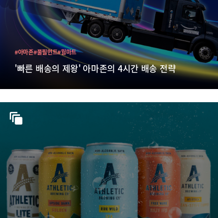
#아마존
#풀필먼트
#월마트
'빠른 배송의 제왕' 아마존의 4시간 배송 전략