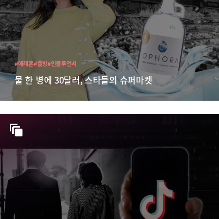
#에레혼
#웰빙
#인플루언서
물 한 병에 30달러, 스타들의 슈퍼마켓