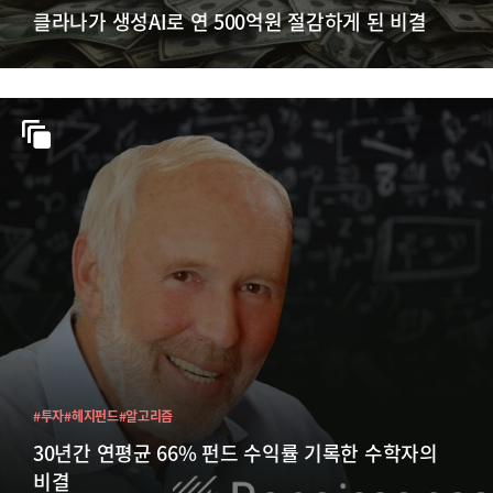
클라나가 생성AI로 연 500억원 절감하게 된 비결
#투자
#헤지펀드
#알고리즘
30년간 연평균 66% 펀드 수익률 기록한 수학자의
비결