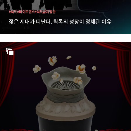
#틱톡
#바이트댄스
#틱톡금지법안
젊은 세대가 떠난다. 틱톡의 성장이 정체된 이유