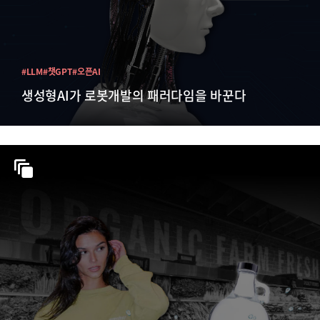
#LLM
#챗GPT
#오픈AI
생성형AI가 로봇개발의 패러다임을 바꾼다