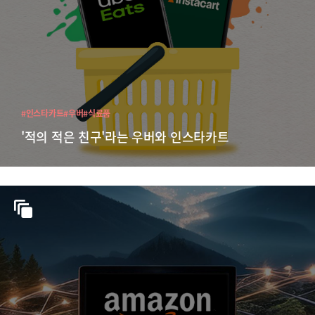
#인스타카트
#우버
#식료품
'적의 적은 친구'라는 우버와 인스타카트