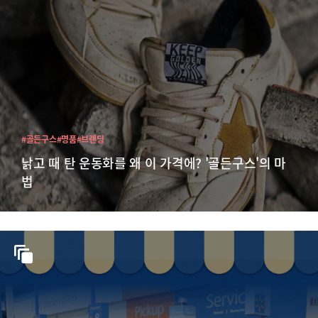
#골든구스
#명품
#브랜딩
낡고 때 탄 운동화를 왜 이 가격에? '골든구스'의 마
법