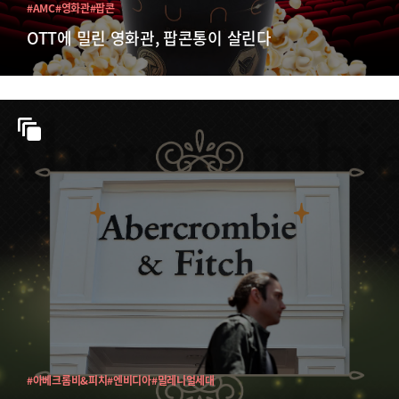
#AMC
#영화관
#팝콘
OTT에 밀린 영화관, 팝콘통이 살린다
#아베크롬비&피치
#엔비디아
#밀레니얼세대