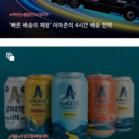
#아마존
#풀필먼트
#월마트
'빠른 배송의 제왕' 아마존의 4시간 배송 전략
#맥주
#무알코올
#애슬레틱