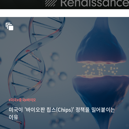
#미국
#중국
#바이오
미국이 '바이오판 칩스(Chips)' 정책을 밀어붙이는
이유