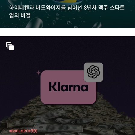
하이네켄과 버드와이저를 넘어선 8년차 맥주 스타트
업의 비결
#BNPL
#IPO
#챗봇