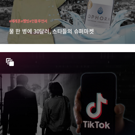
#에레혼
#웰빙
#인플루언서
물 한 병에 30달러, 스타들의 슈퍼마켓