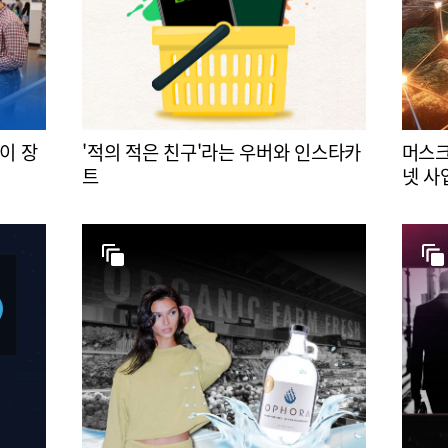
이 장
'적의 적은 친구'라는 우버와 인스타카
머스크
트
넷 사