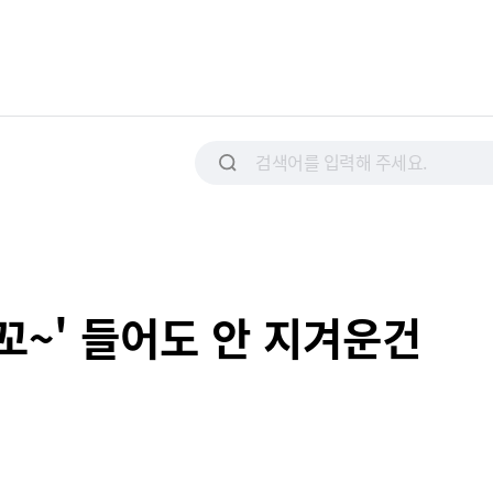
꼬~' 들어도 안 지겨운건