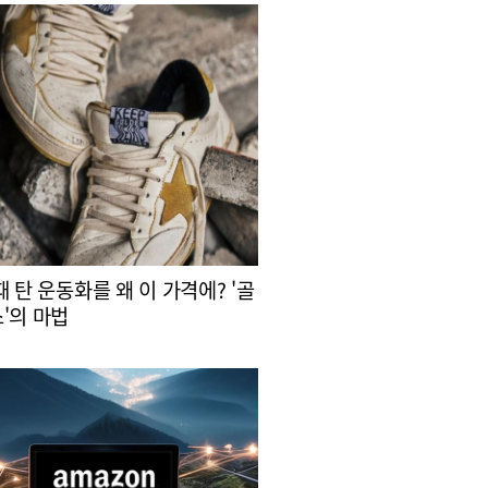
때 탄 운동화를 왜 이 가격에? '골
'의 마법