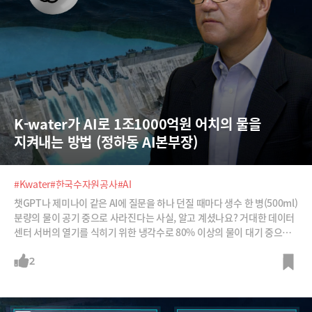
K-water가 AI로 1조1000억원 어치의 물을 
지켜내는 방법 (정하동 AI본부장)
#Kwater
#한국수자원공사
#AI
챗GPT나 제미나이 같은 AI에 질문을 하나 던질 때마다 생수 한 병(500ml)
분량의 물이 공기 중으로 사라진다는 사실, 알고 계셨나요? 거대한 데이터
센터 서버의 열기를 식히기 위한 냉각수로 80% 이상의 물이 대기 중으로
증발하고 있습니다. 여기에 서버에 들어가는 반도체를 만들기 위해서 한국
에서만 하루 70만톤에 달하는 물을 사용하고 있다고 합니다. 인구 250만
2
의 대구시에서 쓰는 생활용수 양과 비슷하죠. 물이 끊어지면? 당연히 공장
도 멈추게 됩니다. AI와 반도체 산업의 생사가 '물'에 달린 시대입니다.이처
럼 물의 중요성이 커지는 가운데, K-water(한국수자원공사)는 60년의 관