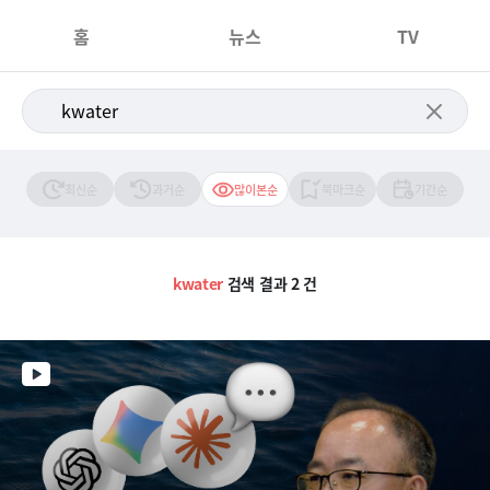
홈
뉴스
TV
최신순
과거순
많이본순
북마크순
기간순
kwater
검색 결과 2 건