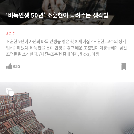
‘바둑인생 50년’ 조훈현이 들려주는 생각법
#훈수
조훈현 9단이 자신의 바둑 인생을 엮은 첫 에세이집 <조훈현, 고수의 생각
법>을 펴냈다. 바둑판을 통해 인생을 겪고 배운 조훈현이 미생들에게 남긴
조언들을 소개한다. /사진=조훈현 홈페이지, flickr, 미생
935