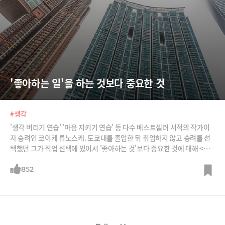
'좋아하는 일'을 하는 것보다 중요한 것
#생각
'생각 버리기 연습' '마음 지키기 연습' 등 다수 베스트셀러 서적의 작가이
자 승려인 코이케 류노스케. 도쿄대를 졸업한 뒤 취업하지 않고 승려를 선
택했던 그가 직업 선택에 있어서 '좋아하는 것'보다 중요한 것에 대해 <아
사히신문> 인터뷰를 통해 언급했다. /사진=21세기북스, 코이케 류노스케
공식 홈페이지
852