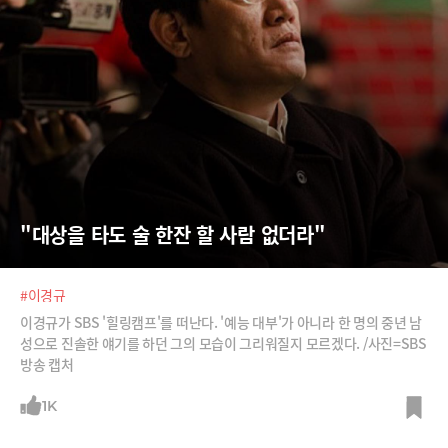
"대상을 타도 술 한잔 할 사람 없더라"
#이경규
이경규가 SBS '힐링캠프'를 떠난다. '예능 대부'가 아니라 한 명의 중년 남
성으로 진솔한 얘기를 하던 그의 모습이 그리워질지 모르겠다. /사진=SBS
방송 캡처
1K