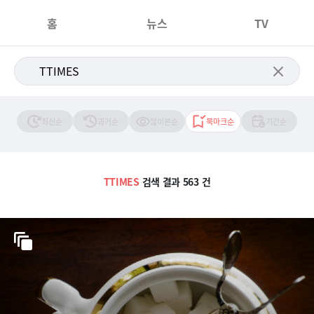
홈
뉴스
TV
최신순
과거순
많이본순
북마크순
기간순
TTIMES
검색 결과 563 건