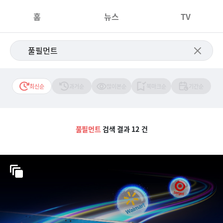
홈
뉴스
TV
최신순
과거순
많이본순
북마크순
기간순
풀필먼트
검색 결과 12 건