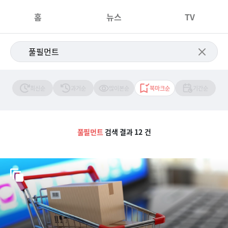
홈
뉴스
TV
최신순
과거순
많이본순
북마크순
기간순
풀필먼트
검색 결과 12 건