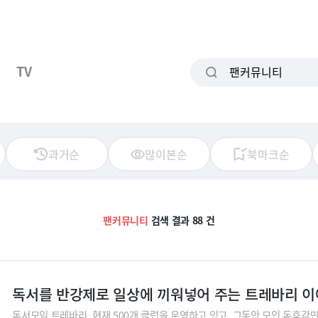
TV
과거순
많이본순
북마크순
팬커뮤니티
검색 결과 88 건
독서를 반강제로 일상에 끼워넣어 주는 트레바리 
독서모임 트레바리. 현재 500개 클럽을 운영하고 있고, 그동안 모인 독후감