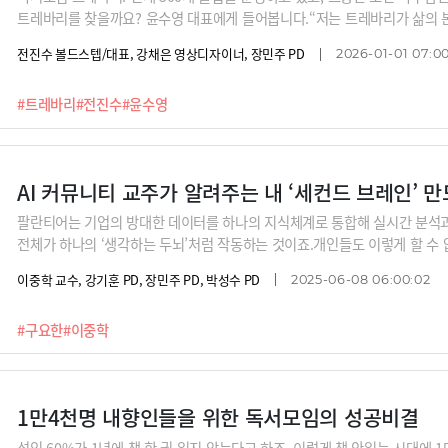
트레바리를 찾을까요? 윤수영 대표에게 들어봅니다.“저는 트레바리가 삶의 
한다고 생각해요. 혼자서라면 하지 않았을 무언가를, 얻지 못했을 무언가를 
전진수 볼드스텝/대표, 강채은 영상디자이너, 장민주 PD
2026-01-01 07:0
문에 그게 때로는 되게 가치가 있을 수 있다는 것이죠.”
#트레바리
#전진수
#윤수영
AI 커뮤니티 교주가 알려주는 내 ‘세컨드 브레인’ 만
팔란티어는 기업의 방대한 데이터를 하나의 지식체계로 통합해 실시간 분석과
전체가 하나의 ‘생각하는 두뇌’처럼 작동하는 것이죠.개인들도 이렇게 할 수
는 생각들로 제2의 두뇌를 만들어 놓고 언제든 필요할 때 꺼내쓸 수 있는 지식
이중학 교수, 강기훈 PD, 장민주 PD, 박성수 PD
2025-06-08 06:00:02
리는 커맨드스페이스 구요한 대표로부터 옵시디언 툴을 사용해 나의 세컨드 
#구요한
#이중학
1만4천명 내향인들을 위한 독서모임의 성공비결
성인 60%가 1년에 책 한 권 읽지 않는다고 하죠. 이렇게 책 안읽는 시대에