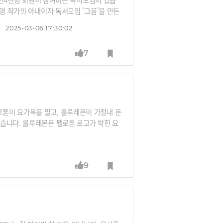
명 작가의 아내이자 독서모임 '그믐'을 만든
들어봅니다.
2025-03-06 17:30:02
7
톤이 요가복을 팔고, 룰루레몬이 가정내 운
습니다. 룰루레몬은 펠로톤 로고가 박힌 요
로의 영역을 빼앗으려던 두 회사는 왜 뭉쳤
는 것입니다. 상대를 이용해 나이키와 대적
9