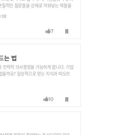
본질적인 질문들을 강제로 끼워넣는 역할을
누군가와 함께 약간은 반강제적으로 하기 때
0:02
7
드는 법
 전략적 의사결정을 가능하게 합니다. 기업
 없을까요? 일상적으로 얻는 지식과 떠오르
 시스템 말이죠.AI 커뮤니티에서 교주로 불
브레인을 만드는 법을 알아봅니다.
10
 1만4천명 회원이 참여하는 독서모임이 있습