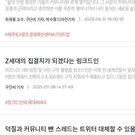
“삶의 가장 중요한 기술이 커뮤니티와 관계 맺기입니다. 그 사람의 커뮤니티를
일종의 근력이라고 생각하면 이를 꾸준히 쌓아나가야 나이 들어도 새로운 삶의
면 갑자기 (삶이) 무너질 수 있습니다.”“우리는 노후를 위해 경제적 자본을 
최재홍 교수, 구단비 기자, 박수형 디자인기자
2023-08-31 18:00:55
그런데 커뮤니티와 같은 비경제적 자본 없이 과연 우리가 행복할 수 있을까요
워나가야 하지 않을까요?”“제주도가 로컬 크리에이터의 성지가 된 것도 지
#제주도
#창조경제혁신센터
#스타트업
민들은 60여년전부터 감귤산업을 일구고, 야자수를 심으며 환경자본을 만들
이 내려오면서 인적자본이 보태졌죠. 제주도 특유의 텃세, 그러니까 ‘괸당문
되면서 커뮤니티 자본을 만들 수 있었던 것입니다.”제주에서 7년간 창업생태
Z세대의 집결지가 되겠다는 링크드인
비즈니스 네트워킹 및 구인·구직 플랫폼 링크드인은 이제 전 세계인들이 일자
6명의 채용이 진행되고 4,500개의 구직 지원서가 제출되고 있다.그동안 
에서 '가장 신뢰받는 소셜미디어'라는 평가를 받아왔다.하지만 동시에 '가장
구단비 기자
2023-07-28 14:57:49
다. 어른들이 사용하는 소셜미디어라는 것이다.실제 2020년 시장조사기관 빅사리서
4세 미국인 50% 이상이 링크드인 계정을 가지고 있지만 96%는 거의 사용
#링크드인
#Z세대
#SNS
크드인을 다른 사람과 연결되는 소셜미디어라고 아직 인식하지 않는다는 것이
종사자들로 구성된 커뮤니티이다. 매주 수억 개의 메시지를 주고받는다. 하지
주 사용 연령층이 나이가 들고 있기 때문에 젊은 인구를 끌어들일 새로운
덕질과 커뮤니티 뺀 스레드는 트위터 대체할 수 있을