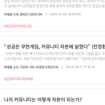
창업 90년이 넘었는데도 계속해서 성장하는 장난감 회사 레고. 하지만 이 레고
의 공세와 비디오게임의 등장으로 한때 회사가 사라질 뻔한 위기도 있었는데요
었던 비결이 바로 팬 커뮤니티와 디지털 전환입니다. 레고가 디지털 기술로 
이재원 기자, 류지인 디자인기자
2023-10-30 18:58:00
이 팬들이 오히려 나서서 레고의 혁신을 이끌어주는 선순환 구조가 이어지고
대해 알아봅니다.
#레고
#DT
#커뮤니티
“성공은 무한게임, 커뮤니티 자본에 달렸다” (전정환
“사촌이 땅을 사면 배가 아프다고 하는데 타인이 땅을 사도록 그들을 돕고 
소유자입니다. 어떤 식으로든 나에게 돌아오기 때문이죠.”“성공은 유한게임
진 기간 안에서 1등을 하느냐 꼴찌를 하느냐, 이기냐 지느냐의 문제가 아니라
최재홍 교수, 구단비 기자, 이대경 디자인기자
2023-09-11 17:30:01
이러면 유한게임입니다. 이때부터는 놀고먹어야죠. 하지만 저는 지속적으로 
싶어요. 그러면 가장 중요한 것이 커뮤니티 자본입니다.”경제적 자본보다 커
#성공
#커뮤니티
#자본
전 제주창조경제혁신센터장의 이야기를 들어보시죠.
나의 커뮤니티는 어떻게 자본이 되는가?