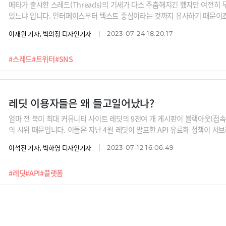
메타가 출시한 스레드(Threads)의 기세가 다소 주춤해지긴 했지만 여전히
있느냐 입니다. 인터페이스부터 텍스트 중심이라는 것까지 유사하기 때문이
터의 성격이 좀 다릅니다. 해시태그, 실시간 트렌드처럼 트위터를 트위터답
이재원 기자, 박의정 디자인기자
2023-07-24 18:20:17
습니다. 트위터처럼 덕질도, 커뮤니티도 쉽지 않습니다. 스레드는 트위터 킬러
들의 새로운 놀이터 정도일까요?
#스레드
#트위터
#SNS
레딧 이용자들은 왜 들고일어났나?
얼마 전 북미 최대 커뮤니티 사이트 레딧의 9천여 개 게시판이 블랙아웃(접속
의 시위 때문입니다. 이들은 지난 4월 레딧이 발표한 API 유료화 정책이 서
을 크게 저해할 수 있다며 항의를 이어갔죠. 그럼에도 불구하고 레딧 측의 
이석진 기자, 박하영 디자인기자
2023-07-12 16:06:49
부가 서비스들(서드파티 앱)은 문을 닫게 됐습니다. 이용자들은 왜 이렇게 거
하지 않았을까요? 이들의 갈등 이유를 분석해 봅니다.
#레딧
#API
#플랫폼