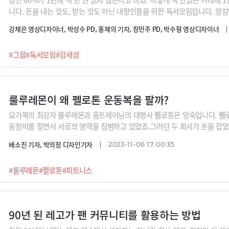
니다. 돈을 내는 것도, 받는 것도 아닌 내향인들을 위한 독서모임입니다. 장강
김새섬 대표로부터 어떻게 독서 커뮤니티를 키울 수 있었는지 성공 비법을 
강채은 영상디자이너, 박성수 PD, 홍재의 기자, 장민주 PD, 박수형 영상디자이너
#그믐
#독서모임
#김새섬
룰루레몬이 왜 펠로톤 운동복을 팔까?
요가복의 최강자 룰루레몬과 홈트레이닝의 대명사 펠로톤은 앙숙입니다. 펠로
동장비를 팔면서 서로의 영역을 침범하고 있었죠.그러던 두 회사가 손을 잡았
가복을 팔고, 펠로톤은 룰루레몬에 자신의 운동콘텐트를 제공하는 것이죠.서
배소진 기자, 박의정 디자인기자
2023-11-06 17:00:35
을까요? 서로 영역을 침범하다 생긴 앓던 이를 다시 상대를 이용해서 빼겠다
하려는 이이제이 전략입니다.
#룰루레몬
#펠로톤
#피트니스
90년 된 레고가 팬 커뮤니티를 활용하는 방법