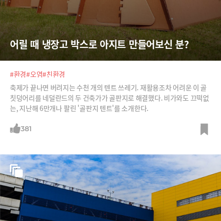
어릴 때 냉장고 박스로 아지트 만들어보신 분?
#환경
#오염
#친환경
축제가 끝나면 버려지는 수천 개의 텐트 쓰레기. 재활용조차 어려운 이 골
칫덩어리를 네덜란드의 두 건축가가 골판지로 해결했다. 비가와도 끄떡없
는, 지난해 6만개나 팔린 '골판지 텐트'를 소개한다.
381