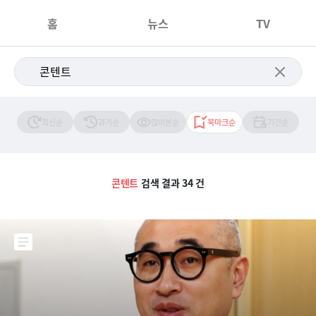
홈
뉴스
TV
최신순
과거순
많이본순
북마크순
기간순
콘텐트
검색 결과 34 건