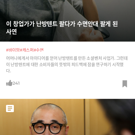
이 창업가가 난방텐트 팔다가 수면안대 팔게 된 
사연
#바이맘
#캐스퍼
#수면
어머니에게서 아이디어를 얻어 난방텐트를 만든 소셜벤처 사업가. 그런데
이 난방텐트에 대한 소비자들의 뜻밖의 피드백에 잠을 연구하기 시작했
다.
241