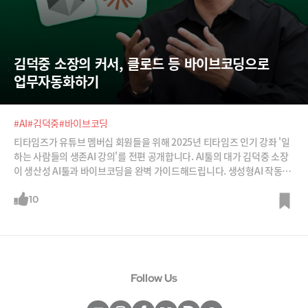
김덕중 소장의 커서, 클로드 등 바이브코딩으로 
업무자동화하기
#AI
#김덕중
#바이브코딩
티타임즈가 유튜브 멤버십 회원들을 위해 2025년 티타임즈 인기 강좌 '일
하는 사람들의 생존AI 강의'를 전편 공개합니다. AI툴의 대가 김덕중 소장
이 생산성 AI툴과 바이브코딩을 완벽 가이드해드립니다. 생성형AI 작동원
리부터 업무 자동화까지, 이론과 실습 두 마리 토끼를 모두 잡을 수 있습니
다. 2편에는 총 20강중 11~20강 내용을 담았습니다.-11강: 구글 노트북L
10
M활용법2 - 지식 탐색, 음성과 동영상 전환-12강: 설계 - 업무를 쪼개고, AI
스킬 매핑하기-13강: 기초 - 자연어 코딩 과정과 체크리스트-14강: 기획 -
PDR 작성하고 드래프트 앱 만들기-15강: 클로드 - 외부 API 연동해 앱 만
들기-16강: 커서, 구글 AI 스튜디오 - 챗봇, 퀴즈앱 만들기-17강: 심화 - 딥
사이트, 빌더.io, 로켓.NEW, 마누스, 히어로 UI 활용-18강: 사례로 배우는
Follow Us
전사 AI도입 성공요소-19강: AI 도입 효과 극대화 전략과 방법론-20강: 아
래위로 압박받는 팀장들