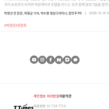
국이 AI강국이 되려면 파운데이션 모델을 만드는 것과 함께 암호기술을 발
니다. 양자컴퓨터의 공격도 막아낼 수 있는 양자내성암호의 세계적 권위자 
박영선 전 장관, 최형균 기자, 박수형 영상디자이너, 장민주 PD
2025-12-31 1
을 어떻게 발전시켜야 하는지 들어봅니다.
#박영선
#천정희
개인정보 처리방침
이용약관
대표번호
02-724-7718