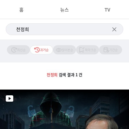
홈
뉴스
TV
최신순
과거순
많이본순
북마크순
기간순
천정희
검색 결과 1 건