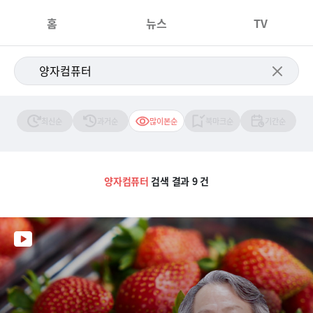
홈
뉴스
TV
최신순
과거순
많이본순
북마크순
기간순
양자컴퓨터
검색 결과 9 건