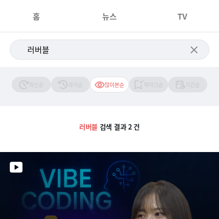
홈
뉴스
TV
최신순
과거순
많이본순
북마크순
기간순
러버블
검색 결과 2 건