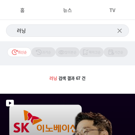
홈
뉴스
TV
최신순
과거순
많이본순
북마크순
기간순
러닝
검색 결과 67 건