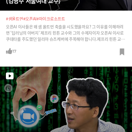
(김명주 서울여대 교수)
#샘올트먼
#오픈AI
#마이크로소프트
오픈AI 이사들은 왜 샘 올트먼 축출을 시도했을까요? 그 이유를 이해하려
면 ‘딥러닝의 아버지’ 제프리 힌튼 교수와 그의 수제자이자 오픈AI 이사로
쿠데타를 주도했던 일리야 슈츠케버에 주목해야 합니다.제프리 힌튼 교수
는 구글에서 거대언어모델 개발에 깊숙이 관여했습니다. 구글이 챗GPT보
다 더 우수한 언어모델을 가지고 있었음에도 위험성을 고려해 발표하지 않
17
았다고 할 때 부사장이었죠. 구글을 나오면서 그는 “구글에서 딥러닝을 개
발한 것을 후회한다. 앞으로 인류는 AI 때문에 엄청난 이득을 얻겠지만 그
부작용과 역기능을 막기 위해서 이득의 두배가 넘는 돈을 지불해야 할 것이
다”라고 했죠. 제프리 힌튼의 아바타로 불리자 그의 수제자였던 인물이 바
로 일리야 수츠케버입니다.오픈AI는 설립목적이 안전한 인공일반지능(A
GI) 개발입니다. AI 개발이 아니라 ‘안전한’ AI 개발이 목적입니다. 오픈AI
이사회가 오픈AI 경영을 맡겠다는 일론 머스크의 제안을 거절한 것도 이때
문이었죠. 이번 쿠데타 역시