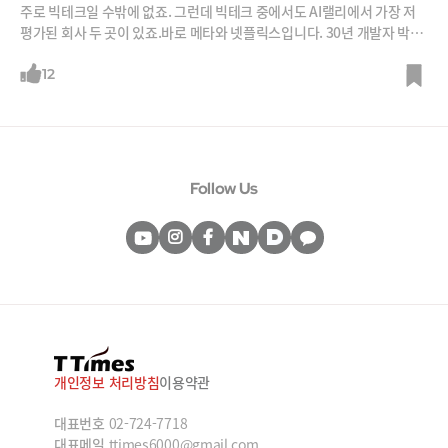
주로 빅테크일 수밖에 없죠. 그런데 빅테크 중에서도 AI랠리에서 가장 저
평가된 회사 두 곳이 있죠.바로 메타와 넷플릭스입니다. 30년 개발자 박종
천님에게 그 이유를 들어보시죠.“메타는 최근 라마2를 오픈소스로 공개해
서 깜짝 놀라게 했죠. 사실 메타는 AI기술이 많습니다. LLM 시대에 머신러
12
닝 클라우드 회사가 될 수도 있고, 전 세계가 가장 많이 쓰는 채팅앱 왓츠앱
을 업무용으로 낼 수도 있죠. 저는 오히려 메타가 소셜미디어와 광고 이외
에 딴짓을 할 때 더 주목합니다.”“넷플릭스가 현재 추천에 사용하는 AI는
생성형은 아닙니다. 그런데 만일 넷플릭스가 생성형AI로 자동생성 콘텐츠
를 만든다면 어떻게 될까요? 예를 들어 ‘이상한 변호사 우영우’ 시즌이 끝
Follow Us
났는데 본영상과 시청자 반응을 학습해 사이드 시즌을 자동생성한다면?
소름 끼치겠죠?”
개인정보 처리방침
이용약관
대표번호
02-724-7718
대표메일
ttimes6000@gmail.com